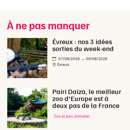
Montpellier
Spectacles
Nantes
À ne pas manquer
Concerts
Nice
Paris
Sports
Évreux : nos 3 idées
sorties du week-end
Strasbourg
Soirées
07/08/2026 → 09/08/2026
Toulouse
Évreux
Sorties famille
Toutes les villes
Expos
Pairi Daiza, le meilleur
Sorties & loisirs
zoo d'Europe est à
deux pas de la France
Animations commerciales en Haute-Normandie
Zoo et parc animalier
Animations commerciales en Normandie