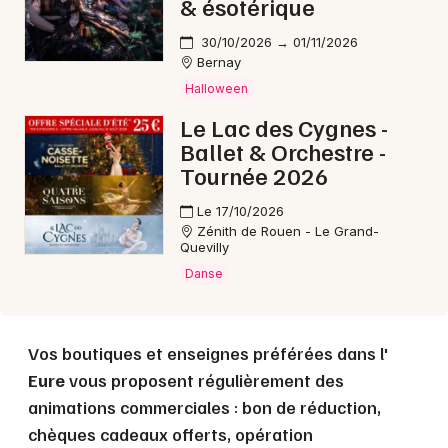
& ésotérique
Choisir mes départements
27 - Eure
30/10/2026 → 01/11/2026
Bernay
Halloween
Mon email
Le Lac des Cygnes -
Ballet & Orchestre -
Je m'abonne
Tournée 2026
Le 17/10/2026
Zénith de Rouen - Le Grand-
Quevilly
Danse
Vos boutiques et enseignes préférées dans l'
Eure
vous proposent régulièrement des
animations commerciales : bon de réduction,
chèques cadeaux offerts, opération