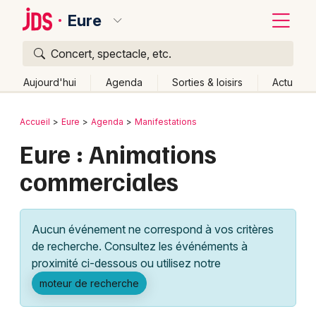
Eure
Concert, spectacle, etc.
Quoi ?
Fermer
Aujourd'hui
Agenda
Sorties & loisirs
Actu
Où ?
Retour
Publier un événement
Accueil
Eure
Agenda
Manifestations
Eure (27)
Haute-Normandie
Partout
Près de moi
Eure : Animations
Bordeaux
Changer de lieu
commerciales
Colmar
Quand ?
Effacer les dates
Lille
Grands événements
Aujourd'hui
Demain
Ce week-end
Autre
Aucun événement ne correspond à vos critères
Lyon
Activité & Expérience
de recherche. Consultez les événéments à
proximité ci-dessous ou utilisez notre
Marseille
Manifestations
moteur de recherche
Mulhouse
Foires & salons