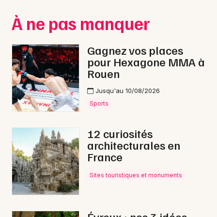
Montpellier
À ne pas manquer
Spectacles
Nantes
Concerts
Nice
Gagnez vos places
pour Hexagone MMA à
Paris
Sports
Rouen
Strasbourg
Soirées
Jusqu'au 10/08/2026
Toulouse
Sports
Sorties famille
Toutes les villes
12 curiosités
Expos
architecturales en
France
Sorties & loisirs
Sites touristiques et monuments
Jeux en Haute-Normandie
Jeux en Normandie
Évreux : nos 3 idées