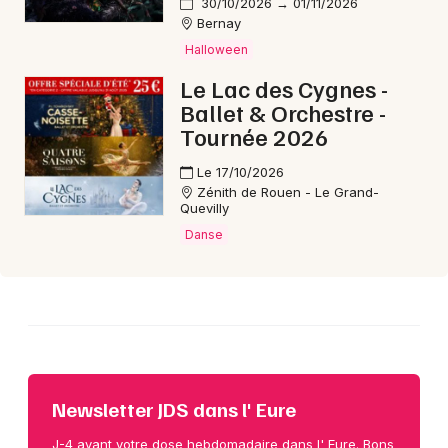
30/10/2026 → 01/11/2026
Choisir mes départements
Bernay
27 - Eure
Halloween
Le Lac des Cygnes -
Mon email
Ballet & Orchestre -
Tournée 2026
Je m'abonne
Le 17/10/2026
Zénith de Rouen - Le Grand-
Quevilly
Danse
Newsletter JDS dans l' Eure
J-4 avant votre dose hebdomadaire dans l' Eure. Bons