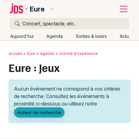
Eure
Concert, spectacle, etc.
Quoi ?
Fermer
Aujourd'hui
Agenda
Sorties & loisirs
Actu
Où ?
Retour
Publier un événement
Accueil
Eure
Agenda
Activité & Expérience
Eure (27)
Haute-Normandie
Partout
Près de moi
Eure : Jeux
Bordeaux
Changer de lieu
Colmar
Quand ?
Effacer les dates
Aucun événement ne correspond à vos critères
Lille
Grands événements
Aujourd'hui
Demain
Ce week-end
Autre
de recherche. Consultez les événéments à
Lyon
proximité ci-dessous ou utilisez notre
Activité & Expérience
moteur de recherche
Marseille
Manifestations
Mulhouse
Foires & salons