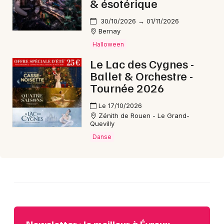
& ésotérique
30/10/2026 → 01/11/2026
Choisir mes départements
Bernay
27 - Eure
Halloween
Le Lac des Cygnes -
Ballet & Orchestre -
Mon email
Tournée 2026
Je m'abonne
Le 17/10/2026
Zénith de Rouen - Le Grand-
Quevilly
Danse