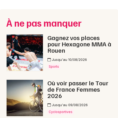
Montpellier
Spectacles
Nantes
À ne pas manquer
Concerts
Nice
Paris
Sports
Gagnez vos places
pour Hexagone MMA à
Strasbourg
Soirées
Rouen
Toulouse
Jusqu'au 10/08/2026
Sorties famille
Toutes les villes
Sports
Expos
Où voir passer le Tour
Sorties & loisirs
de France Femmes
2026
Aquatique nautique dans l' Eure
Jusqu'au 09/08/2026
Aquatique nautique en Haute-Normandie
Cyclosportives