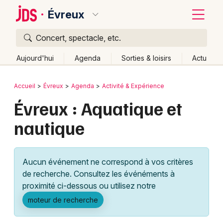
Évreux
Concert, spectacle, etc.
Quoi ?
Fermer
Aujourd'hui
Agenda
Sorties & loisirs
Actu
Où ?
Retour
Publier un événement
Accueil
Évreux
Agenda
Activité & Expérience
Évreux et alentours
Eure (27)
Haute-Normandie
Évreux : Aquatique et
Bordeaux
Partout
Près de moi
Changer de lieu
nautique
Colmar
Quand ?
Effacer les dates
Lille
Grands événements
Aujourd'hui
Demain
Ce week-end
Autre
Aucun événement ne correspond à vos critères
Lyon
Activité & Expérience
de recherche. Consultez les événéments à
proximité ci-dessous ou utilisez notre
Marseille
Manifestations
moteur de recherche
Mulhouse
Foires & salons