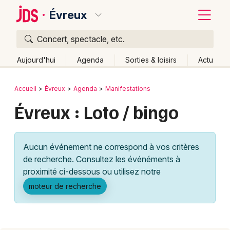
Évreux
Concert, spectacle, etc.
Quoi ?
Fermer
Aujourd'hui
Agenda
Sorties & loisirs
Actu
Où ?
Retour
Publier un événement
Accueil
Évreux
Agenda
Manifestations
Évreux et alentours
Eure (27)
Haute-Normandie
Évreux : Loto / bingo
Bordeaux
Partout
Près de moi
Changer de lieu
Colmar
Quand ?
Effacer les dates
Aucun événement ne correspond à vos critères
Lille
Grands événements
Aujourd'hui
Demain
Ce week-end
Autre
de recherche. Consultez les événéments à
Lyon
proximité ci-dessous ou utilisez notre
Activité & Expérience
moteur de recherche
Marseille
Manifestations
Mulhouse
Foires & salons