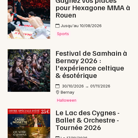
pour Hexagone MMA à
Lotos en Normandie
Rouen
Jusqu'au 10/08/2026
Sports
Newsletter des sorties
Festival de Samhain à
Bernay 2026 :
Artistes en tournée
l'expérience celtique
& ésotérique
Actus à Évreux
30/10/2026 → 01/11/2026
Magazine à Évreux
Bernay
Halloween
Le Lac des Cygnes -
Ballet & Orchestre -
Tournée 2026