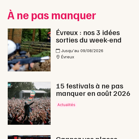
Montpellier
À ne pas manquer
Spectacles
Nantes
Concerts
Nice
Évreux : nos 3 idées
sorties du week-end
Paris
Sports
Jusqu'au 09/08/2026
Strasbourg
Soirées
Évreux
Toulouse
Sorties famille
Toutes les villes
15 festivals à ne pas
Expos
manquer en août 2026
Sorties & loisirs
Actualités
Lotos dans l' Eure
Lotos en Haute-Normandie
Gagnez vos places