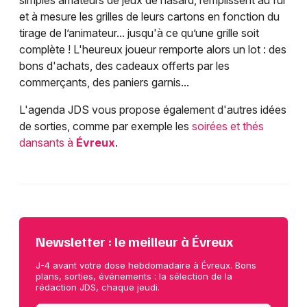
simples amateurs de jeux de hasard, remplissent au fur
et à mesure les grilles de leurs cartons en fonction du
tirage de l’animateur... jusqu'à ce qu’une grille soit
complète ! L'heureux joueur remporte alors un lot : des
bons d'achats, des cadeaux offerts par les
commerçants, des paniers garnis...
L'agenda JDS vous propose également d'autres idées
de sorties, comme par exemple les
soirées et thés
dansants à
Évreux
.
Newsletter : le meilleur à Évreux
J-4 avant votre dose hebdomadaire à Évreux. Bons
plans, sorties, événements : la sélection de la
rédaction JDS, chaque jeudi.