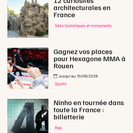
12 curiosités
architecturales en
Fête foraine en Normandie
France
Sites touristiques et monuments
Newsletter des sorties
Gagnez vos places
pour Hexagone MMA à
Artistes en tournée
Rouen
Actus à Évreux
Jusqu'au 10/08/2026
Sports
Magazine à Évreux
Ninho en tournée dans
toute la France :
billetterie
Rap