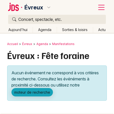
Évreux
Concert, spectacle, etc.
Quoi ?
Fermer
Aujourd'hui
Agenda
Sorties & loisirs
Actu
Où ?
Retour
Publier un événement
Accueil
Évreux
Agenda
Manifestations
Évreux et alentours
Eure (27)
Haute-Normandie
Évreux : Fête foraine
Bordeaux
Partout
Près de moi
Changer de lieu
Colmar
Quand ?
Effacer les dates
Aucun événement ne correspond à vos critères
Lille
Grands événements
Aujourd'hui
Demain
Ce week-end
Autre
de recherche. Consultez les événéments à
Lyon
proximité ci-dessous ou utilisez notre
Activité & Expérience
moteur de recherche
Marseille
Manifestations
Mulhouse
Foires & salons