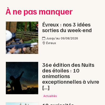
Montpellier
À ne pas manquer
Spectacles
Nantes
Concerts
Nice
Évreux : nos 3 idées
sorties du week-end
Paris
Sports
Jusqu'au 09/08/2026
Strasbourg
Soirées
Évreux
Toulouse
Sorties famille
Toutes les villes
36e édition des Nuits
Expos
des étoiles : 10
animations
Sorties & loisirs
exceptionnelles à vivre
[…]
Fête foraine dans l' Eure
Actualités
Fête foraine en Haute-Normandie