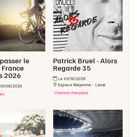
Newsletter des sorties
Artistes en tournée
Actus à Évron
 passer le
Patrick Bruel - Alors
 France
Regarde 35
Magazine à Évron
s 2026
Le 03/10/2026
Espace Mayenne - Laval
 09/08/2026
Chanson française
ves