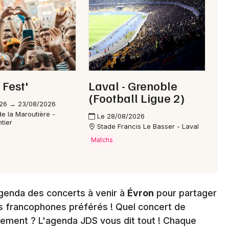
Choisir mes départements
53 - Mayenne
Mon email
 Fest'
Laval - Grenoble
Je m'abonne
(Football Ligue 2)
26 → 23/08/2026
e la Maroutière -
Le 28/08/2026
tier
Stade Francis Le Basser - Laval
Matchs
genda des concerts à venir à
Évron
pour partager
s francophones préférés ! Quel concert de
ement ? L'agenda JDS vous dit tout ! Chaque