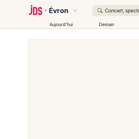
Évron
Concert, specta
Aujourd'hui
Demain
Quoi ?
Où ?
Évron et alentours
Mayenne (53)
Pays de la Loir
Changer de lieu