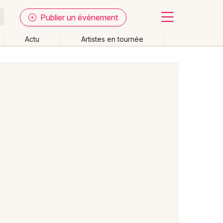
Publier un événement
Actu
Artistes en tournée
Fermer
Effacer les dates
week-end
Autre