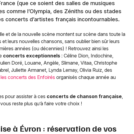
 France (que ce soient des salles de musiques
ues comme l’Olympia, des Zéniths ou des stades
s concerts d’artistes français incontournables.
le et de la nouvelle scène montent sur scène dans toute la
et leurs nouvelles chansons, sans oublier bien sûr leurs
ernières années (ou décennies) ! Retrouvez ainsi les
de
concerts exceptionnels
: Céline Dion, Indochine,
ulien Doré, Louane, Angèle, Slimane, Vitaa, Christophe
brel, Juliette Armanet, Lynda Lemay, Olivia Ruiz, des
e
les concerts des Enfoirés
organisés chaque année au
es pour assister à ces
concerts de chanson française
,
vous reste plus qu’à faire votre choix !
ise à
Évron
: réservation de vos