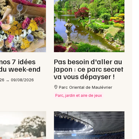
Newsletter des sorties
Artistes en tournée
Actus à Évron
 nos 7 idées
Pas besoin d'aller au
Magazine à Évron
 du week-end
Japon : ce parc secret
va vous dépayser !
26 → 09/08/2026
Parc Oriental de Maulévrier
Parc, jardin et aire de jeux
Choisir mes départements