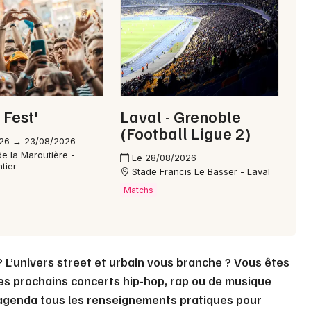
53 - Mayenne
Mon email
Je m'abonne
 Fest'
Laval - Grenoble
(Football Ligue 2)
26 → 23/08/2026
e la Maroutière -
Le 28/08/2026
tier
Stade Francis Le Basser - Laval
Matchs
 L’univers street et urbain vous branche ? Vous êtes
les prochains concerts hip-hop, rap ou de musique
 agenda tous les renseignements pratiques pour