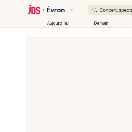
Évron
Concert, specta
Aujourd'hui
Demain
Quoi ?
Où ?
Évron et alentours
Mayenne (53)
Pays de la Loir
Changer de lieu