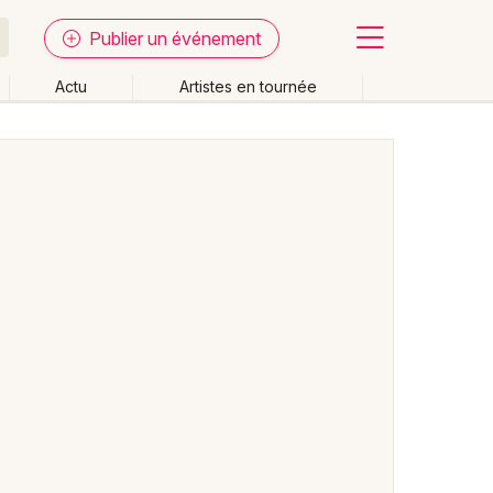
Publier un événement
Actu
Artistes en tournée
Fermer
Effacer les dates
week-end
Autre