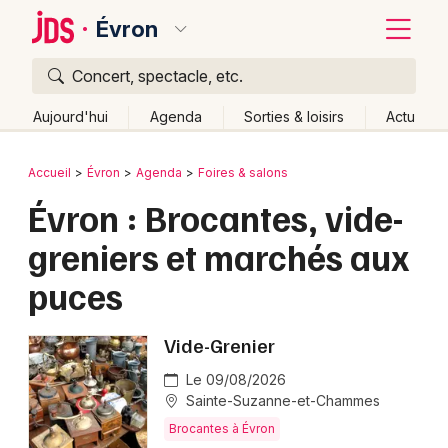
Évron
Concert, spectacle, etc.
Quoi ?
Fermer
Aujourd'hui
Agenda
Sorties & loisirs
Actu
Où ?
Retour
Publier un événement
Accueil
Évron
Agenda
Foires & salons
Évron et alentours
Mayenne (53)
Pays de la Loire
Évron : Brocantes, vide-
Bordeaux
Partout
Près de moi
Changer de lieu
greniers et marchés aux
Colmar
Quand ?
Effacer les dates
puces
Lille
Grands événements
Aujourd'hui
Demain
Ce week-end
Autre
Lyon
Vide-Grenier
Activité & Expérience
Marseille
Le 09/08/2026
Manifestations
Sainte-Suzanne-et-Chammes
Mulhouse
Brocantes à Évron
Foires & salons