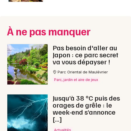
Montpellier
Spectacles
Nantes
Concerts
Nice
À ne pas manquer
Paris
Sports
Pas besoin d'aller au
Strasbourg
Japon : ce parc secret
Soirées
va vous dépayser !
Toulouse
Sorties famille
Parc Oriental de Maulévrier
Toutes les villes
Parc, jardin et aire de jeux
Expos
Sorties & loisirs
Jusqu’à 38 °C puis des
orages de grêle : le
Brocantes en Mayenne
week-end s’annonce
[…]
Brocantes dans les Pays de la Loire
Actualités