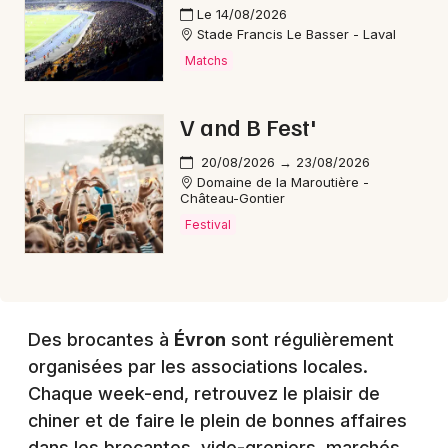
Choisir mes départements
Le 14/08/2026
53 - Mayenne
Stade Francis Le Basser - Laval
Matchs
Mon email
V and B Fest'
Je m'abonne
20/08/2026 → 23/08/2026
Domaine de la Maroutière -
Château-Gontier
Festival
Des brocantes à
Évron
sont régulièrement
organisées par les associations locales.
Chaque week-end, retrouvez le plaisir de
chiner et de faire le plein de bonnes affaires
dans les brocantes, vide-greniers, marchés