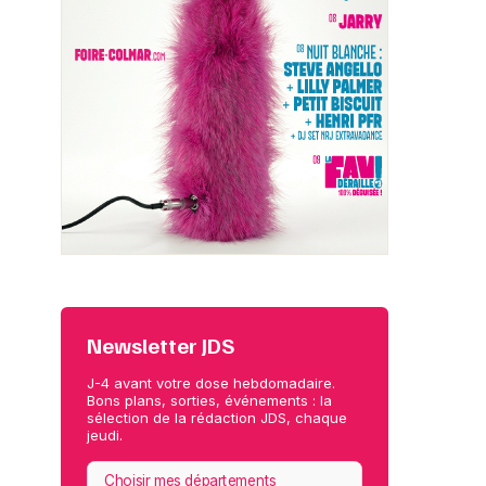
Newsletter JDS
J-4 avant votre dose hebdomadaire.
Bons plans, sorties, événements : la
sélection de la rédaction JDS, chaque
jeudi.
Choisir mes départements