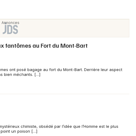
Newsletter des sorties
Artistes en tournée
Actus en Franche-Comté
ux fantômes au Fort du Mont-Bart
Magazine en Franche-Comté
mes ont posé bagage au fort du Mont-Bart. Derrière leur aspect
pas bien méchants. […]
Choisir mes départements
 mystérieux chimiste, obsédé par l’idée que l’Homme est le plus
 point un poison […]