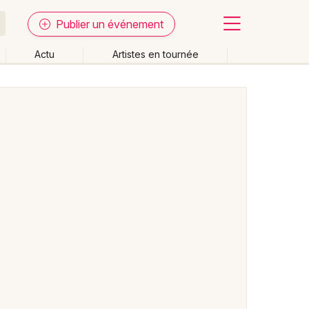
Publier un événement
Actu
Artistes en tournée
Fermer
Effacer les dates
week-end
Autre