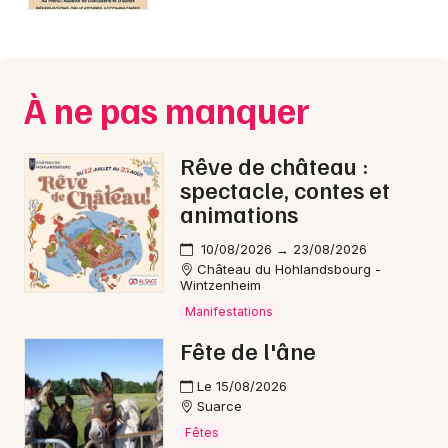
Montpellier
Spectacles
Nantes
Concerts
Nice
À ne pas manquer
Paris
Sports
Rêve de château :
Strasbourg
Soirées
spectacle, contes et
animations
Toulouse
Sorties famille
10/08/2026 → 23/08/2026
Toutes les villes
Château du Hohlandsbourg -
Expos
Wintzenheim
Manifestations
Sorties & loisirs
Fête de l'âne
Soirées en Bourgogne-Franche-Comté
Le 15/08/2026
Suarce
Fêtes