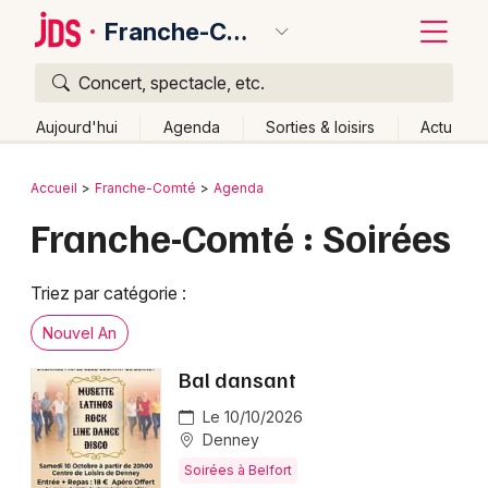
Franche-Comté
Concert, spectacle, etc.
Quoi ?
Fermer
Aujourd'hui
Agenda
Sorties & loisirs
Actu
Où ?
Retour
Publier un événement
Accueil
Franche-Comté
Agenda
Franche-Comté
Partout
Près de moi
Changer de lieu
Franche-Comté : Soirées
Bordeaux
Quand ?
Effacer les dates
Colmar
Triez par catégorie :
Aujourd'hui
Demain
Ce week-end
Autre
Lille
Grands événements
Nouvel An
Lyon
Activité & Expérience
Bal dansant
Marseille
Le 10/10/2026
Manifestations
Denney
Mulhouse
Soirées à Belfort
Foires & salons