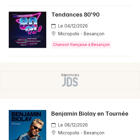
Montpellier
Spectacles
Tendances 80'90
Nantes
Le 04/12/2026
Concerts
Nice
Micropolis - Besançon
Paris
Sports
Chanson française à Besançon
Strasbourg
Soirées
Toulouse
Sorties famille
Toutes les villes
Expos
Sorties & loisirs
Benjamin Biolay en Tournée
Chanson française en Bourgogne-Franche-
Comté
Le 08/12/2026
Micropolis - Besançon