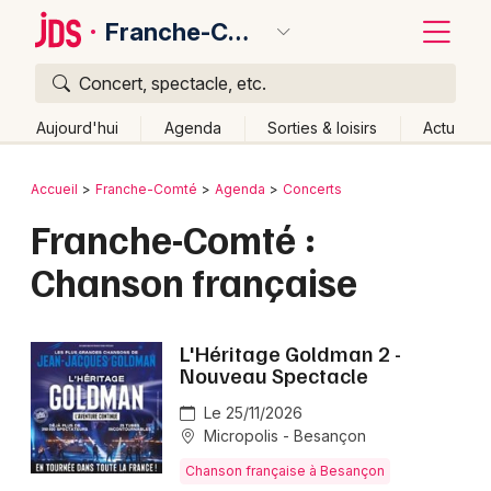
Franche-Comté
Concert, spectacle, etc.
Quoi ?
Fermer
Aujourd'hui
Agenda
Sorties & loisirs
Actu
Où ?
Retour
Publier un événement
Accueil
Franche-Comté
Agenda
Concerts
Franche-Comté
Partout
Près de moi
Changer de lieu
Franche-Comté :
Bordeaux
Quand ?
Effacer les dates
Chanson française
Colmar
Aujourd'hui
Demain
Ce week-end
Autre
Lille
Grands événements
L'Héritage Goldman 2 -
Lyon
Nouveau Spectacle
Activité & Expérience
Marseille
Le 25/11/2026
Manifestations
Micropolis - Besançon
Mulhouse
Chanson française à Besançon
Foires & salons