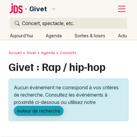
Givet
Concert, spectacle, etc.
Quoi ?
Fermer
Aujourd'hui
Agenda
Sorties & loisirs
Actu
Où ?
Retour
Publier un événement
Accueil
Givet
Agenda
Concerts
Givet et alentours
Ardennes (08)
Givet : Rap / hip-hop
Bordeaux
Champagne-Ardenne
Partout
Près de moi
Changer de lieu
Colmar
Aucun événement ne correspond à vos critères
Quand ?
Effacer les dates
Lille
Grands événements
de recherche. Consultez les événéments à
Aujourd'hui
Demain
Ce week-end
Autre
Lyon
proximité ci-dessous ou utilisez notre
Activité & Expérience
moteur de recherche
Marseille
Manifestations
Mulhouse
Foires & salons