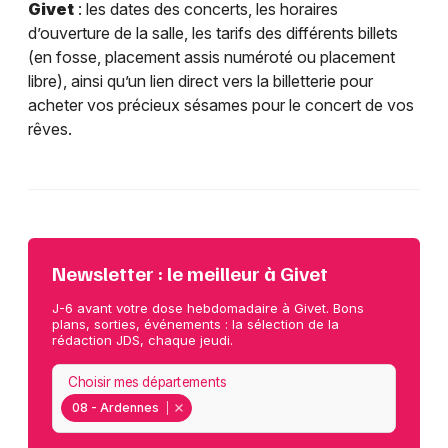
Givet
: les dates des concerts, les horaires
d’ouverture de la salle, les tarifs des différents billets
(en fosse, placement assis numéroté ou placement
libre), ainsi qu’un lien direct vers la billetterie pour
acheter vos précieux sésames pour le concert de vos
rêves.
Newsletter : le meilleur à Givet
J-6 avant votre dose hebdomadaire à Givet. Bons
plans, sorties, événements : la sélection de la
rédaction JDS, chaque jeudi.
Choisir mes départements
08 - Ardennes