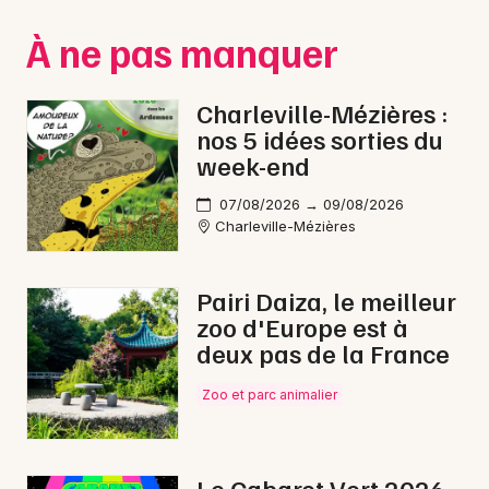
Montpellier
À ne pas manquer
Spectacles
Nantes
Concerts
Nice
Charleville-Mézières :
nos 5 idées sorties du
Paris
Sports
week-end
Strasbourg
Soirées
07/08/2026 → 09/08/2026
Charleville-Mézières
Toulouse
Sorties famille
Toutes les villes
Pairi Daiza, le meilleur
Expos
zoo d'Europe est à
deux pas de la France
Sorties & loisirs
Zoo et parc animalier
Rap dans la Ardennes
Rap en Champagne-Ardenne
Le Cabaret Vert 2026