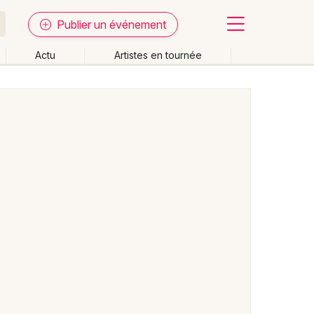
Publier un événement
Actu
Artistes en tournée
Fermer
Effacer les dates
week-end
Autre