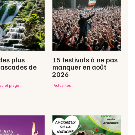
Nuit des Musées dans le Grand Est
Newsletter des sorties
Artistes en tournée
des plus
15 festivals à ne pas
cascades de
manquer en août
Actus à Givet
2026
Magazine à Givet
eau et plage
Actualités