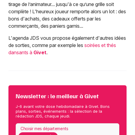
tirage de l’animateur... jusqu'à ce qu’une grille soit
complète ! L'heureux joueur remporte alors un lot : des
bons d'achats, des cadeaux offerts par les
commerçants, des paniers garnis...
L'agenda JDS vous propose également d'autres idées
de sorties, comme par exemple les
soirées et thés
dansants à
Givet
.
Newsletter : le meilleur à Givet
J-6 avant votre dose hebdomadaire à Givet. Bons
plans, sorties, événements : la sélection de la
rédaction JDS, chaque jeudi.
Choisir mes départements