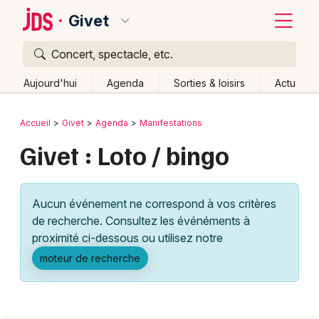
Givet
Concert, spectacle, etc.
Quoi ?
Fermer
Aujourd'hui
Agenda
Sorties & loisirs
Actu
Où ?
Retour
Publier un événement
Accueil
Givet
Agenda
Manifestations
Givet et alentours
Ardennes (08)
Givet : Loto / bingo
Bordeaux
Champagne-Ardenne
Partout
Près de moi
Changer de lieu
Colmar
Aucun événement ne correspond à vos critères
Quand ?
Effacer les dates
Lille
Grands événements
de recherche. Consultez les événéments à
Aujourd'hui
Demain
Ce week-end
Autre
Lyon
proximité ci-dessous ou utilisez notre
Activité & Expérience
moteur de recherche
Marseille
Manifestations
Mulhouse
Foires & salons