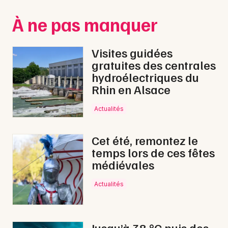
Montpellier
À ne pas manquer
Spectacles
Nantes
Concerts
Nice
Visites guidées
gratuites des centrales
Paris
Sports
hydroélectriques du
Rhin en Alsace
Strasbourg
Soirées
Toulouse
Actualités
Sorties famille
Toutes les villes
Cet été, remontez le
Expos
temps lors de ces fêtes
médiévales
Sorties & loisirs
Actualités
Lotos dans la Ardennes
Lotos en Champagne-Ardenne
Jusqu’à 38 °C puis des