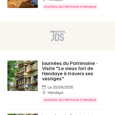
Journées du Patrimoine à Hendaye
Choisir mes départements
64 - Pyrénées-Atlantiques
Mon email
Je m'abonne
Journées du Patrimoine -
Visite "Le vieux fort de
Hendaye à travers ses
vestiges"
Le 20/09/2026
Hendaye
Journées du Patrimoine à Hendaye