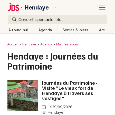
Hendaye
Concert, spectacle, etc.
Quoi ?
Fermer
Aujourd'hui
Agenda
Sorties & loisirs
Actu
Où ?
Retour
Publier un événement
Accueil
Hendaye
Agenda
Manifestations
Hendaye et alentours
Pyrénées-Atlantiques (64)
Hendaye : Journées du
Bordeaux
Aquitaine
Partout
Près de moi
Changer de lieu
Patrimoine
Colmar
Quand ?
Effacer les dates
Lille
Grands événements
Aujourd'hui
Demain
Ce week-end
Autre
Journées du Patrimoine -
Lyon
Visite "Le vieux fort de
Activité & Expérience
Hendaye à travers ses
Marseille
vestiges"
Manifestations
Mulhouse
Le 19/09/2026
Hendaye
Foires & salons