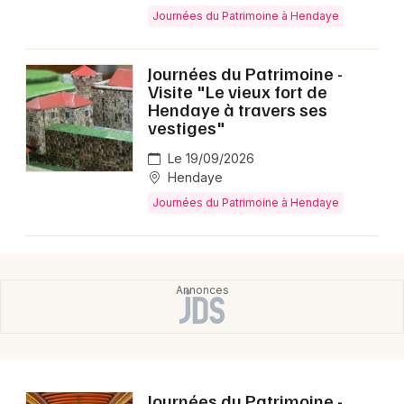
Montpellier
Journées du Patrimoine à Hendaye
Spectacles
Nantes
Journées du Patrimoine -
Concerts
Nice
Visite "Le vieux fort de
Hendaye à travers ses
Paris
Sports
vestiges"
Strasbourg
Le 19/09/2026
Soirées
Hendaye
Toulouse
Journées du Patrimoine à Hendaye
Sorties famille
Toutes les villes
Expos
Sorties & loisirs
Journées du Patrimoine dans les Pyrénées-
Atlantiques
Journées du Patrimoine -