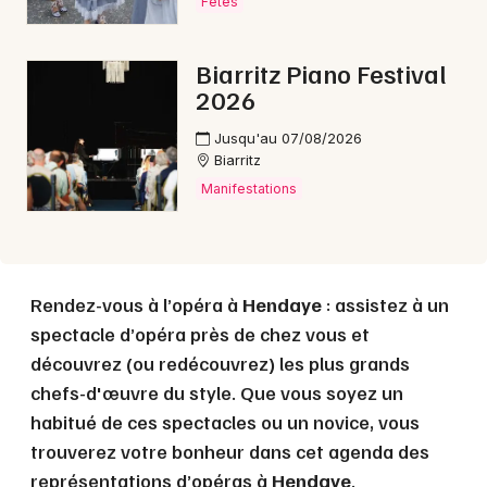
Fêtes
Choisir mes départements
Biarritz Piano Festival
64 - Pyrénées-Atlantiques
2026
Jusqu'au 07/08/2026
Biarritz
Mon email
Manifestations
Je m'abonne
Rendez-vous à l’opéra à
Hendaye
: assistez à un
spectacle d’opéra près de chez vous et
découvrez (ou redécouvrez) les plus grands
chefs-d'œuvre du style. Que vous soyez un
habitué de ces spectacles ou un novice, vous
trouverez votre bonheur dans cet agenda des
représentations d’opéras à
Hendaye
.