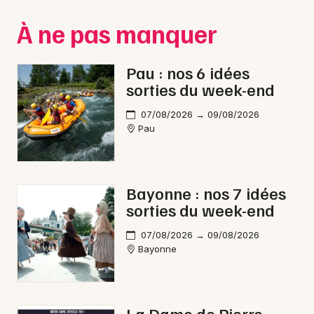
Montpellier
À ne pas manquer
Spectacles
Nantes
Concerts
Nice
Pau : nos 6 idées
sorties du week-end
Paris
Sports
07/08/2026 → 09/08/2026
Strasbourg
Soirées
Pau
Toulouse
Sorties famille
Toutes les villes
Bayonne : nos 7 idées
Expos
sorties du week-end
Sorties & loisirs
07/08/2026 → 09/08/2026
Bayonne
Opéra dans les Pyrénées-Atlantiques
Opéra en Aquitaine
La Dame de Pierre -