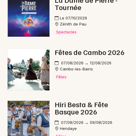
Tournée
Opéra en Nouvelle-Aquitaine
Le 07/10/2026
Zénith de Pau
Spectacles
Newsletter des sorties
Fêtes de Cambo 2026
Artistes en tournée
07/08/2026 → 12/08/2026
Cambo-les-Bains
Actus à Hendaye
Fêtes
Magazine à Hendaye
Hiri Besta & Fête
Basque 2026
07/08/2026 → 09/08/2026
Hendaye