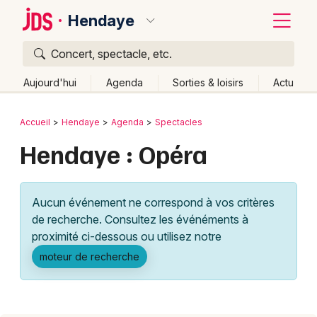
Hendaye
Concert, spectacle, etc.
Quoi ?
Fermer
Aujourd'hui
Agenda
Sorties & loisirs
Actu
Où ?
Retour
Publier un événement
Accueil
Hendaye
Agenda
Spectacles
Hendaye et alentours
Pyrénées-Atlantiques (64)
Hendaye : Opéra
Bordeaux
Aquitaine
Partout
Près de moi
Changer de lieu
Colmar
Quand ?
Effacer les dates
Aucun événement ne correspond à vos critères
Lille
Grands événements
Aujourd'hui
Demain
Ce week-end
Autre
de recherche. Consultez les événéments à
Lyon
proximité ci-dessous ou utilisez notre
Activité & Expérience
moteur de recherche
Marseille
Manifestations
Mulhouse
Foires & salons