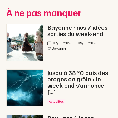
Montpellier
À ne pas manquer
Spectacles
Nantes
Concerts
Nice
Bayonne : nos 7 idées
sorties du week-end
Paris
Sports
07/08/2026 → 09/08/2026
Strasbourg
Soirées
Bayonne
Toulouse
Sorties famille
Toutes les villes
Jusqu’à 38 °C puis des
Expos
orages de grêle : le
week-end s’annonce
Sorties & loisirs
[…]
Théâtre dans les Pyrénées-Atlantiques
Actualités
Théâtre en Aquitaine
Pau : nos 6 idées