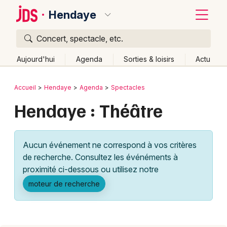
Hendaye
Concert, spectacle, etc.
Quoi ?
Fermer
Aujourd'hui
Agenda
Sorties & loisirs
Actu
Où ?
Retour
Publier un événement
Accueil
Hendaye
Agenda
Spectacles
Hendaye et alentours
Pyrénées-Atlantiques (64)
Hendaye : Théâtre
Bordeaux
Aquitaine
Partout
Près de moi
Changer de lieu
Colmar
Quand ?
Effacer les dates
Aucun événement ne correspond à vos critères
Lille
Grands événements
Aujourd'hui
Demain
Ce week-end
Autre
de recherche. Consultez les événéments à
Lyon
proximité ci-dessous ou utilisez notre
Activité & Expérience
moteur de recherche
Marseille
Manifestations
Mulhouse
Foires & salons