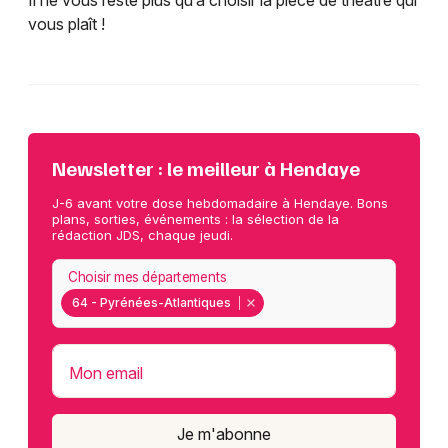
Il ne vous reste plus qu’à choisir la pièce de théâtre qui
vous plaît !
Newsletter : le meilleur à Hendaye
J-6 avant votre dose hebdomadaire à Hendaye. Bons
plans, sorties, événements : la sélection de la
rédaction JDS, chaque jeudi.
Choisir mes départements
64 - Pyrénées-Atlantiques
Mon email
Je m'abonne