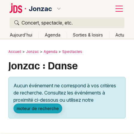
Jonzac
Concert, spectacle, etc.
Quoi ?
Fermer
Aujourd'hui
Agenda
Sorties & loisirs
Actu
Où ?
Retour
Publier un événement
Accueil
Jonzac
Agenda
Spectacles
Jonzac et alentours
Charente-Maritime (17)
Jonzac : Danse
Bordeaux
Poitou-Charente
Partout
Près de moi
Changer de lieu
Colmar
Quand ?
Effacer les dates
Aucun événement ne correspond à vos critères
Lille
Grands événements
Aujourd'hui
Demain
Ce week-end
Autre
de recherche. Consultez les événéments à
Lyon
proximité ci-dessous ou utilisez notre
Activité & Expérience
moteur de recherche
Marseille
Manifestations
Mulhouse
Foires & salons