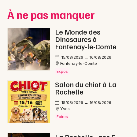
Montpellier
À ne pas manquer
Spectacles
Nantes
Concerts
Nice
Le Monde des
Dinosaures à
Paris
Sports
Fontenay-le-Comte
Strasbourg
Soirées
15/08/2026 → 16/08/2026
Fontenay-le-Comte
Toulouse
Sorties famille
Expos
Toutes les villes
Salon du chiot à La
Expos
Rochelle
Sorties & loisirs
15/08/2026 → 16/08/2026
Yves
Danse en Charente-Maritime
Foires
Danse en Poitou-Charente
La Rochelle : nos 5