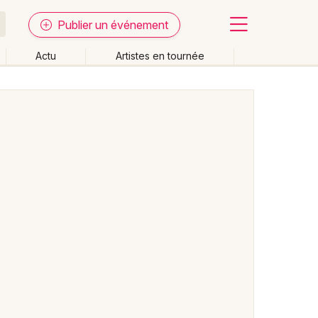
Publier un événement
Actu
Artistes en tournée
Fermer
Effacer les dates
week-end
Autre