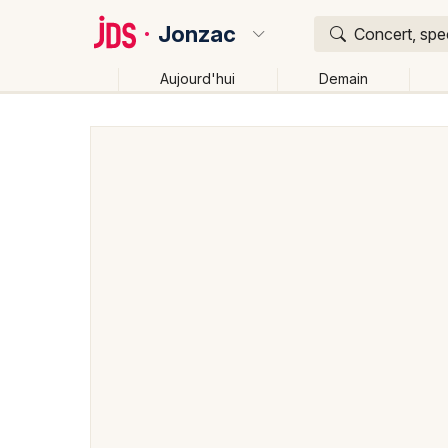
Jonzac
Concert, spec
Aujourd'hui
Demain
Quoi ?
Où ?
Jonzac et alentours
Charente-Maritime (17)
Poit
Près de moi
Changer de lieu