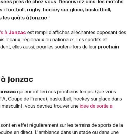
isées près de chez vous. Découvrez ainsi les matchs
 : football, rugby, hockey sur glace, basketball,
us les goûts à
Jonzac
!
fs à
Jonzac
est rempli d’affiches alléchantes opposant des
ois locaux, régionaux ou nationaux. Les sportifs et
nt, elles aussi, pour les soutenir lors de leur
prochain
 à
Jonzac
Jonzac
qui auront lieu ces prochains temps. Que vous
 CFA, Coupe de France), basketball, hockey sur glace dans
 ou masculin), vous devriez trouver une
idée de sortie à
ont en effet régulièrement sur les terrains de sports de la
 équipe en direct. L'ambiance dans un stade ou dans une