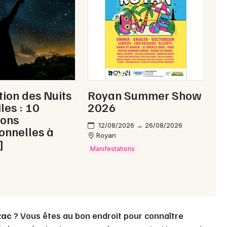
Choisir mes départements
17 - Charente-Maritime
Mon email
Je m'abonne
tion des Nuits
Royan Summer Show
les : 10
2026
ions
12/08/2026 → 26/08/2026
onnelles à
Royan
]
Manifestations
zac
? Vous êtes au bon endroit pour connaître