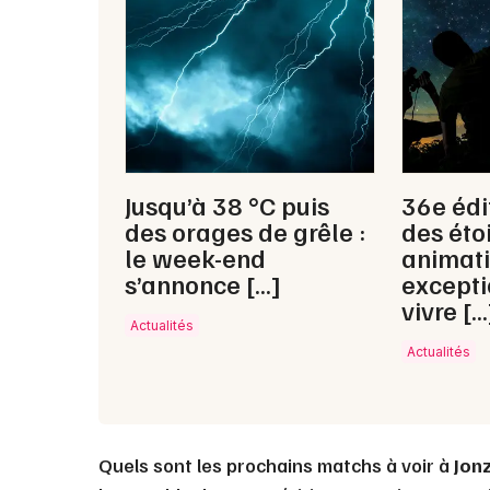
Jusqu’à 38 °C puis
36e édi
des orages de grêle :
des étoi
le week-end
animat
s’annonce […]
excepti
vivre […
Actualités
Actualités
Quels sont les prochains matchs à voir à
Jon