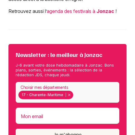
Retrouvez aussi l’
agenda des festivals à
Jonzac
!
Newsletter : le meilleur à Jonzac
J-6 avant votre dose hebdomadaire à Jonzac. Bons
plans, sorties, événements : la sélection de la
rédaction JDS, chaque jeudi.
Choisir mes départements
17 - Charente-Maritime
Mon email
Je m'abonne