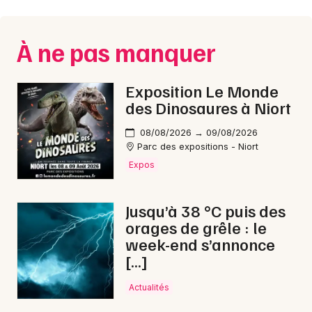
Montpellier
Spectacles
Nantes
À ne pas manquer
Concerts
Nice
Exposition Le Monde
Paris
Sports
des Dinosaures à Niort
Strasbourg
Soirées
08/08/2026 → 09/08/2026
Parc des expositions - Niort
Toulouse
Sorties famille
Expos
Toutes les villes
Expos
Jusqu’à 38 °C puis des
orages de grêle : le
Sorties & loisirs
week-end s’annonce
[…]
Rock / metal en Charente-Maritime
Actualités
Rock / metal en Poitou-Charente