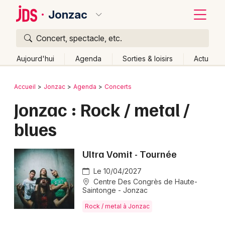
Jonzac
Concert, spectacle, etc.
Quoi ?
Fermer
Aujourd'hui
Agenda
Sorties & loisirs
Actu
Où ?
Retour
Publier un événement
Accueil
Jonzac
Agenda
Concerts
Jonzac et alentours
Charente-Maritime (17)
Jonzac : Rock / metal /
Bordeaux
Poitou-Charente
Partout
Près de moi
Changer de lieu
blues
Colmar
Quand ?
Effacer les dates
Lille
Grands événements
Aujourd'hui
Demain
Ce week-end
Autre
Ultra Vomit - Tournée
Lyon
Le 10/04/2027
Activité & Expérience
Centre Des Congrès de Haute-
Marseille
Saintonge - Jonzac
Manifestations
Rock / metal à Jonzac
Mulhouse
Foires & salons