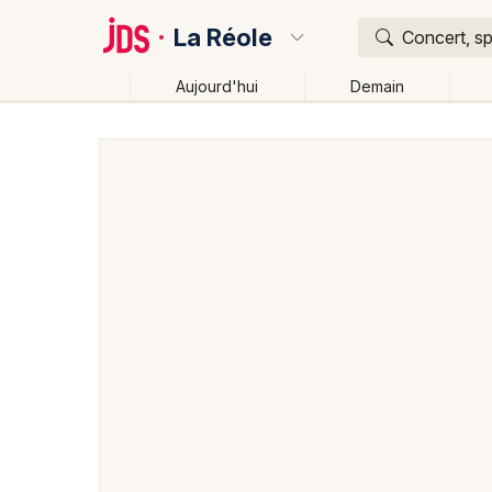
La Réole
Concert, sp
Aujourd'hui
Demain
Quoi ?
Où ?
La Réole et alentours
Gironde (33)
Aquitaine
P
Changer de lieu