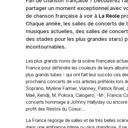
Fan de chanson française ? Découvrez l’a
partager un moment exceptionnel avec vo
de chanson française à voir à
La Réole
pro
Chaque année, les salles de concerts de t
musiques actuelles, des salles de concer
des stades pour les plus grandes stars) p
incontournables.
Les plus grands noms de la scène française actuel
France pour défendre les couleurs de leurs albums 
plus grands tubes - qui ont fait leur succès ces d
prochains concerts de vos artistes préférés lors 
Soprano, Mylène Farmer, Vianney, Patrick Bruel, J
Maé, Kendji, M. Pokora, Calogero, -M-, Francis Ca
concerts hommage à Johnny Hallyday ou encor
profit des Restos du Coeur…
La France regorge de salles et de très belles scèn
dans une ambiance intime ou plus grandiose. Il ne 