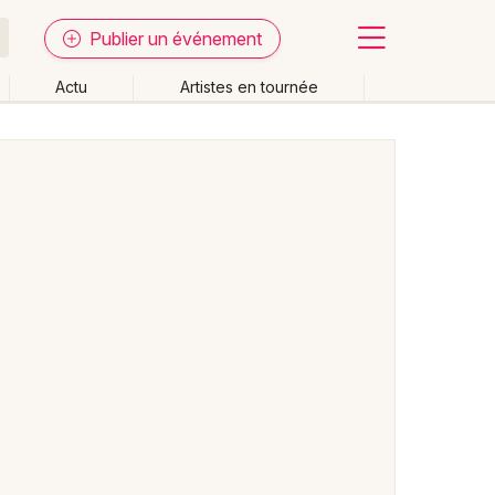
Publier un événement
Actu
Artistes en tournée
Fermer
Effacer les dates
week-end
Autre