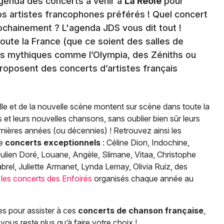
genda des concerts à venir à
La Réole
pour
s artistes francophones préférés ! Quel concert
chainement ? L'agenda JDS vous dit tout !
oute la France (que ce soient des salles de
ts mythiques comme l’Olympia, des Zéniths ou
roposent des concerts d’artistes français
le et de la nouvelle scène montent sur scène dans toute la
et leurs nouvelles chansons, sans oublier bien sûr leurs
ernières années (ou décennies) ! Retrouvez ainsi les
de
concerts exceptionnels
: Céline Dion, Indochine,
ulien Doré, Louane, Angèle, Slimane, Vitaa, Christophe
brel, Juliette Armanet, Lynda Lemay, Olivia Ruiz, des
e
les concerts des Enfoirés
organisés chaque année au
es pour assister à ces
concerts de chanson française
,
vous reste plus qu’à faire votre choix !