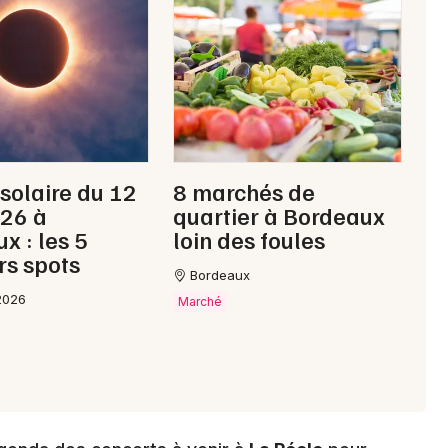
Choisir mes départements
33 - Gironde
Mon email
 solaire du 12
8 marchés de
026 à
quartier à Bordeaux
Je m'abonne
x : les 5
loin des foules
rs spots
Bordeaux
2026
Marché