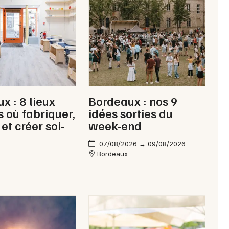
Aquitaine
Newsletter des sorties
Artistes en tournée
x : 8 lieux
Bordeaux : nos 9
s où fabriquer,
idées sorties du
Actus à La Réole
et créer soi-
week-end
Magazine à La Réole
07/08/2026 → 09/08/2026
Bordeaux