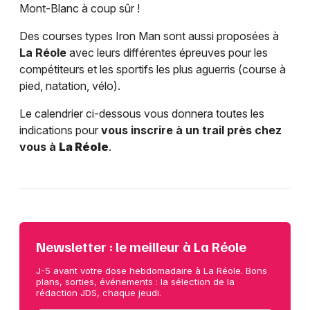
Mont-Blanc à coup sûr !
Des courses types Iron Man sont aussi proposées à
La Réole
avec leurs différentes épreuves pour les
compétiteurs et les sportifs les plus aguerris (course à
pied, natation, vélo).
Le calendrier ci-dessous vous donnera toutes les
indications pour
vous inscrire à un trail près chez
vous à
La Réole
.
Newsletter : le meilleur à La Réole
J-5 avant votre dose hebdomadaire à La Réole. Bons
plans, sorties, événements : la sélection de la
rédaction JDS, chaque jeudi.