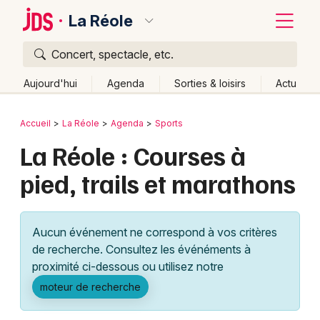
La Réole
Concert, spectacle, etc.
Quoi ?
Fermer
Aujourd'hui
Agenda
Sorties & loisirs
Actu
Où ?
Retour
Publier un événement
Accueil
La Réole
Agenda
Sports
La Réole et alentours
Gironde (33)
Aquitaine
La Réole : Courses à
Bordeaux
Partout
Près de moi
Changer de lieu
pied, trails et marathons
Colmar
Quand ?
Effacer les dates
Lille
Grands événements
Aujourd'hui
Demain
Ce week-end
Autre
Aucun événement ne correspond à vos critères
Lyon
Activité & Expérience
de recherche. Consultez les événéments à
proximité ci-dessous ou utilisez notre
Marseille
Manifestations
moteur de recherche
Mulhouse
Foires & salons