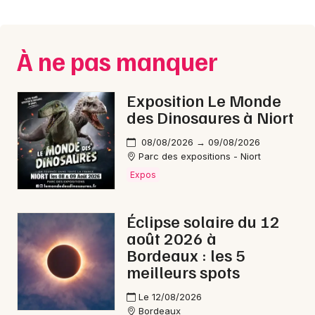
Montpellier
Spectacles
Nantes
À ne pas manquer
Concerts
Nice
Paris
Sports
Exposition Le Monde
des Dinosaures à Niort
Strasbourg
Soirées
08/08/2026 → 09/08/2026
Toulouse
Parc des expositions - Niort
Sorties famille
Expos
Toutes les villes
Expos
Éclipse solaire du 12
Sorties & loisirs
août 2026 à
Bordeaux : les 5
Courses en Gironde
meilleurs spots
Courses en Aquitaine
Le 12/08/2026
Bordeaux