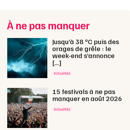
Montpellier
Spectacles
Nantes
À ne pas manquer
Concerts
Nice
Paris
Sports
Jusqu’à 38 °C puis des
orages de grêle : le
Strasbourg
Soirées
week-end s’annonce
[…]
Toulouse
Sorties famille
Toutes les villes
Actualités
Expos
15 festivals à ne pas
Sorties & loisirs
manquer en août 2026
Marché de Noël en Gironde
Actualités
Marché de Noël en Aquitaine