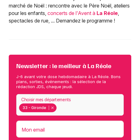
marché de Noël : rencontre avec le Père Noël, ateliers
pour les enfants,
concerts de l'Avent à
La Réole
,
spectacles de rue, ... Demandez le programme !
Newsletter : le meilleur à La Réole
J-6 avant votre dose hebdomadaire à La Réole. Bons
plans, sorties, événements : la sélection de la
rédaction JDS, chaque jeudi.
Choisir mes départements
33 - Gironde
Mon email