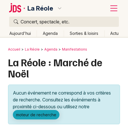
La Réole
Concert, spectacle, etc.
Quoi ?
Fermer
Aujourd'hui
Agenda
Sorties & loisirs
Actu
Où ?
Retour
Publier un événement
Accueil
La Réole
Agenda
Manifestations
La Réole et alentours
Gironde (33)
Aquitaine
La Réole : Marché de
Bordeaux
Partout
Près de moi
Changer de lieu
Noël
Colmar
Quand ?
Effacer les dates
Lille
Grands événements
Aujourd'hui
Demain
Ce week-end
Autre
Aucun événement ne correspond à vos critères
Lyon
Activité & Expérience
de recherche. Consultez les événéments à
proximité ci-dessous ou utilisez notre
Marseille
Manifestations
moteur de recherche
Mulhouse
Foires & salons