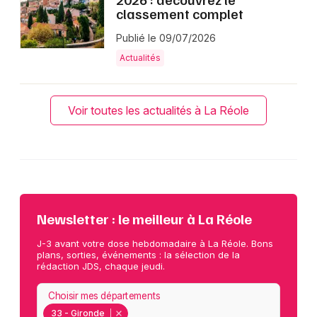
classement complet
Publié le 09/07/2026
Actualités
Voir toutes les actualités à La Réole
Newsletter : le meilleur à La Réole
J-3 avant votre dose hebdomadaire à La Réole. Bons
plans, sorties, événements : la sélection de la
rédaction JDS, chaque jeudi.
Choisir mes départements
33 - Gironde