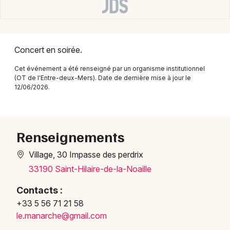
Marchés en Nouvelle-Aquitaine
Concert en soirée.
Cet événement a été renseigné par un organisme institutionnel
Newsletter des sorties
(OT de l'Entre-deux-Mers). Date de dernière mise à jour le
12/06/2026.
Artistes en tournée
Actus à La Réole
Renseignements
Magazine à La Réole
Village, 30 Impasse des perdrix
33190 Saint-Hilaire-de-la-Noaille
Contacts :
+33 5 56 71 21 58
le.ma
narch
e@gma
il.co
m