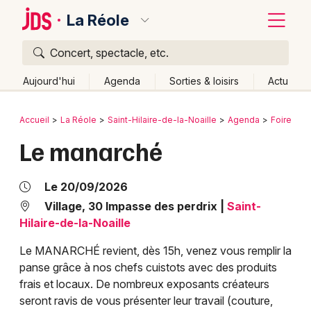
La Réole
Concert, spectacle, etc.
Quoi ?
Fermer
Aujourd'hui
Agenda
Sorties & loisirs
Actu
Où ?
Retour
Publier un événement
Accueil
La Réole
Saint-Hilaire-de-la-Noaille
Agenda
Foires & 
La Réole et alentours
Gironde (33)
Aquitaine
Le manarché
Bordeaux
Partout
Près de moi
Changer de lieu
Colmar
Quand ?
Le 20/09/2026
Effacer les dates
Lille
Grands événements
Village, 30 Impasse des perdrix
|
Saint-
Aujourd'hui
Demain
Ce week-end
Autre
Hilaire-de-la-Noaille
Lyon
Activité & Expérience
Le MANARCHÉ revient, dès 15h, venez vous remplir la
Marseille
panse grâce à nos chefs cuistots avec des produits
Manifestations
frais et locaux. De nombreux exposants créateurs
Mulhouse
seront ravis de vous présenter leur travail (couture,
Foires & salons