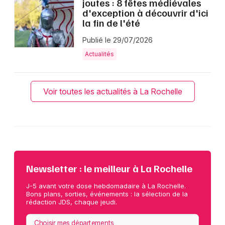
joutes : 8 fêtes médiévales
d'exception à découvrir d'ici
la fin de l'été
Publié le 29/07/2026
Actualités
Voir toutes les actualités à La Rochelle
Newsletter : le meilleur à La Rochelle
J-5 avant votre dose hebdomadaire à La Rochelle.
Bons plans, sorties, événements : la sélection de la
rédaction JDS, chaque jeudi.
Choisir mes départements