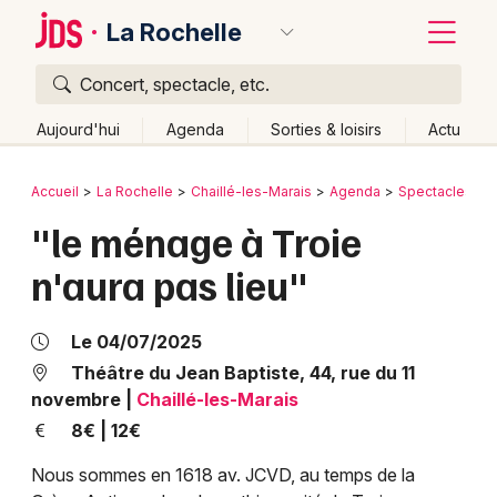
La Rochelle
Concert, spectacle, etc.
Quoi ?
Fermer
Aujourd'hui
Agenda
Sorties & loisirs
Actu
Où ?
Retour
Publier un événement
Accueil
La Rochelle
Chaillé-les-Marais
Agenda
Spectacles
La Rochelle et alentours
Vendée (85)
"le ménage à Troie
Bordeaux
Pays de la Loire
Partout
Près de moi
Changer de lieu
n'aura pas lieu"
Colmar
Quand ?
Effacer les dates
Lille
Grands événements
Aujourd'hui
Demain
Ce week-end
Autre
Le 04/07/2025
Lyon
Théâtre du Jean Baptiste, 44, rue du 11
Activité & Expérience
novembre
|
Chaillé-les-Marais
Marseille
8€ | 12€
Manifestations
Mulhouse
Nous sommes en 1618 av. JCVD, au temps de la
Foires & salons