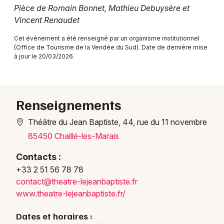
Pièce de Romain Bonnet, Mathieu Debuysère et
Vincent Renaudet
Cet événement a été renseigné par un organisme institutionnel
(Office de Tourisme de la Vendée du Sud). Date de dernière mise
Newsletter des sorties
à jour le 20/03/2026.
Artistes en tournée
Actus à La Rochelle
Renseignements
Magazine à La Rochelle
Théâtre du Jean Baptiste, 44, rue du 11 novembre
85450 Chaillé-les-Marais
Contacts :
+33 2 51 56 78 78
conta
ct@th
eatre
-leje
anbap
tiste
.fr
www.t
heatr
e-lej
eanba
ptist
e.fr/
Dates et horaires :