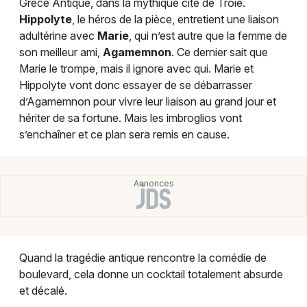
Grèce Antique, dans la mythique cité de Troie.
Montpellier
Hippolyte
, le héros de la pièce, entretient une liaison
Spectacles
Nantes
adultérine avec
Marie
, qui n’est autre que la femme de
son meilleur ami,
Agamemnon
. Ce dernier sait que
Concerts
Nice
Marie le trompe, mais il ignore avec qui. Marie et
Hippolyte vont donc essayer de se débarrasser
Paris
Sports
d’Agamemnon pour vivre leur liaison au grand jour et
hériter de sa fortune. Mais les imbroglios vont
Strasbourg
Soirées
s’enchaîner et ce plan sera remis en cause.
Toulouse
Sorties famille
Toutes les villes
Expos
Sorties & loisirs
Quand la tragédie antique rencontre la comédie de
Spectacles en Vendée
boulevard, cela donne un cocktail totalement absurde
et décalé.
Spectacles dans les Pays de la Loire