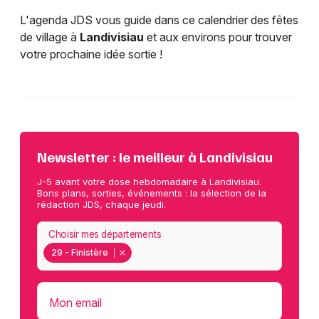
L'agenda JDS vous guide dans ce calendrier des fêtes
de village à
Landivisiau
et aux environs pour trouver
votre prochaine idée sortie !
Newsletter : le meilleur à Landivisiau
J-5 avant votre dose hebdomadaire à Landivisiau.
Bons plans, sorties, événements : la sélection de la
rédaction JDS, chaque jeudi.
Choisir mes départements
29 - Finistère
Mon email