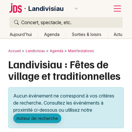
Landivisiau
Concert, spectacle, etc.
Quoi ?
Fermer
Aujourd'hui
Agenda
Sorties & loisirs
Actu
Où ?
Retour
Publier un événement
Accueil
Landivisiau
Agenda
Manifestations
Landivisiau et alentours
Finistère (29)
Bretagne
Landivisiau : Fêtes de
Bordeaux
Partout
Près de moi
Changer de lieu
village et traditionnelles
Colmar
Quand ?
Effacer les dates
Lille
Grands événements
Aujourd'hui
Demain
Ce week-end
Autre
Aucun événement ne correspond à vos critères
Lyon
Activité & Expérience
de recherche. Consultez les événéments à
proximité ci-dessous ou utilisez notre
Marseille
Manifestations
moteur de recherche
Mulhouse
Foires & salons