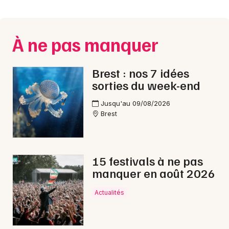
Montpellier
Spectacles
Nantes
À ne pas manquer
Concerts
Nice
Paris
Sports
Brest : nos 7 idées
sorties du week-end
Strasbourg
Soirées
Jusqu'au 09/08/2026
Toulouse
Brest
Sorties famille
Toutes les villes
Expos
15 festivals à ne pas
Sorties & loisirs
manquer en août 2026
Fêtes dans le Finistère
Actualités
Fêtes en Bretagne