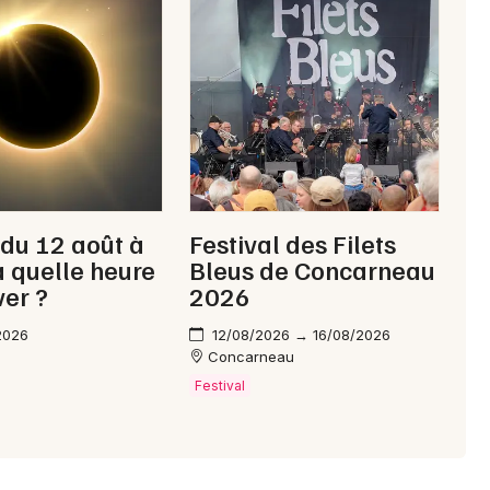
Choisir mes départements
29 - Finistère
Mon email
Je m'abonne
 du 12 août à
Festival des Filets
 à quelle heure
Bleus de Concarneau
ver ?
2026
2026
12/08/2026 → 16/08/2026
Concarneau
Festival