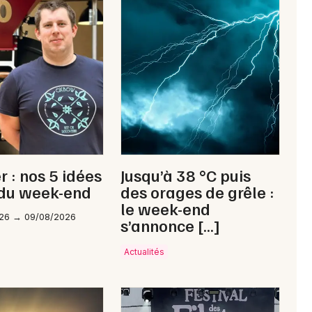
Newsletter des sorties
Artistes en tournée
Actus à Landivisiau
Magazine à Landivisiau
 : nos 5 idées
Jusqu’à 38 °C puis
 du week-end
des orages de grêle :
le week-end
26 → 09/08/2026
s’annonce […]
Actualités