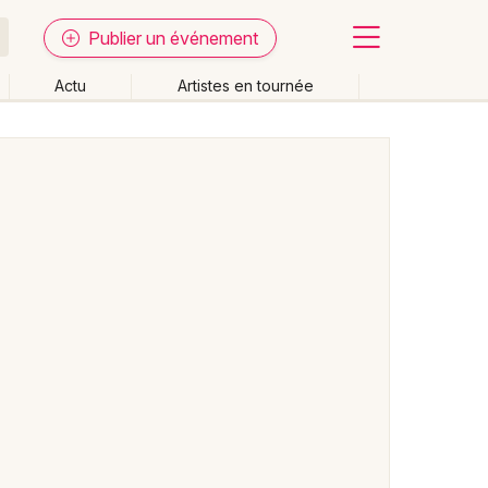
Publier un événement
Actu
Artistes en tournée
Fermer
Effacer les dates
week-end
Autre