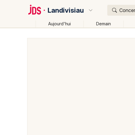
Landivisiau
Concert
Aujourd'hui
Demain
Quoi ?
Où ?
Landivisiau et alentours
Finistère (29)
Bretagne
Changer de lieu