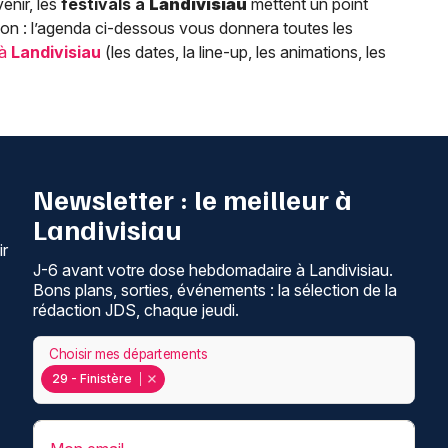
enir, les
festivals à
Landivisiau
mettent un point
on : l’agenda ci-dessous vous donnera toutes les
 à
Landivisiau
(les dates, la line-up, les animations, les
Newsletter : le meilleur à
Landivisiau
ir
J-6 avant votre dose hebdomadaire à Landivisiau.
Bons plans, sorties, événements : la sélection de la
rédaction JDS, chaque jeudi.
Choisir mes départements
29 - Finistère