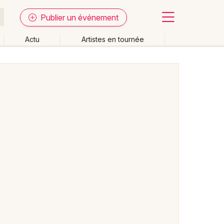
Publier un événement
Actu
Artistes en tournée
Fermer
Effacer les dates
week-end
Autre