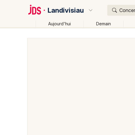
Landivisiau
Concert
Aujourd'hui
Demain
Quoi ?
Où ?
Landivisiau et alentours
Finistère (29)
Bretagne
Changer de lieu