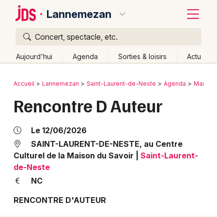
Lannemezan
Concert, spectacle, etc.
Quoi ?
Fermer
Aujourd'hui
Agenda
Sorties & loisirs
Actu
Où ?
Retour
Publier un événement
Accueil
Lannemezan
Saint-Laurent-de-Neste
Agenda
Manifes
Lannemezan et alentours
Hautes-Pyrénées (65)
Rencontre D Auteur
Bordeaux
Midi-Pyrénées
Partout
Près de moi
Changer de lieu
Colmar
Quand ?
Le 12/06/2026
Effacer les dates
Lille
Grands événements
SAINT-LAURENT-DE-NESTE, au Centre
Aujourd'hui
Demain
Ce week-end
Autre
Culturel de la Maison du Savoir
|
Saint-Laurent-
Lyon
Activité & Expérience
de-Neste
NC
Marseille
Manifestations
RENCONTRE D'AUTEUR
Mulhouse
Foires & salons