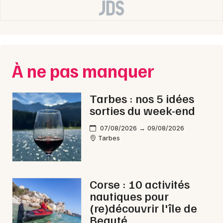
Choisir mes départements
65 - Hautes-Pyrénées
À ne pas manquer
Mon email
Tarbes : nos 5 idées
sorties du week-end
Je m'abonne
07/08/2026 → 09/08/2026
Tarbes
Corse : 10 activités
nautiques pour
(re)découvrir l'île de
Beauté