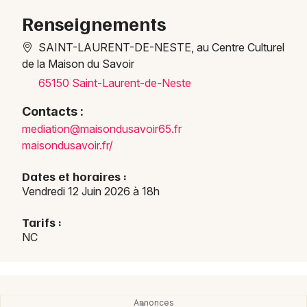
Manifestations en Occitanie
Renseignements
SAINT-LAURENT-DE-NESTE, au Centre Culturel
de la Maison du Savoir
65150 Saint-Laurent-de-Neste
Newsletter des sorties
Contacts :
media
tion@
maiso
ndusa
voir6
5.fr
Artistes en tournée
maisondusavoir.fr/
Actus à Lannemezan
Dates et horaires :
Vendredi 12 Juin 2026 à 18h
Magazine à Lannemezan
Tarifs :
NC