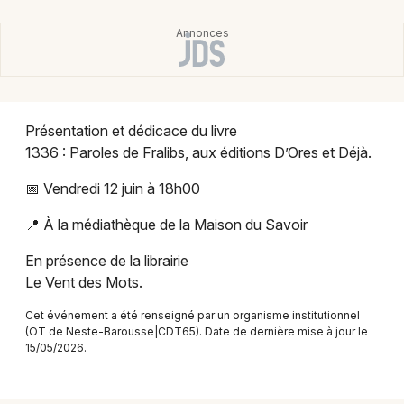
Montpellier
Spectacles
Nantes
Concerts
Nice
Paris
Sports
Présentation et dédicace du livre
1336 : Paroles de Fralibs, aux éditions D’Ores et Déjà.
Strasbourg
Soirées
📅 Vendredi 12 juin à 18h00
Toulouse
Sorties famille
📍 À la médiathèque de la Maison du Savoir
Toutes les villes
Expos
En présence de la librairie
Le Vent des Mots.
Sorties & loisirs
Cet événement a été renseigné par un organisme institutionnel
(OT de Neste-Barousse|CDT65). Date de dernière mise à jour le
Manifestations dans les Hautes-Pyrénées
15/05/2026.
Manifestations en Midi-Pyrénées