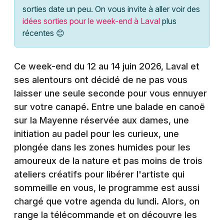
Montpellier
sorties date un peu. On vous invite à aller voir des
Spectacles
idées sorties pour le week-end à Laval
plus
Nantes
récentes 😊
Concerts
Nice
Paris
Ce week-end du 12 au 14 juin 2026, Laval et
Sports
ses alentours ont décidé de ne pas vous
Strasbourg
Soirées
laisser une seule seconde pour vous ennuyer
sur votre canapé. Entre une balade en canoë
Toulouse
Sorties famille
sur la Mayenne réservée aux dames, une
Toutes les villes
initiation au padel pour les curieux, une
Expos
plongée dans les zones humides pour les
amoureux de la nature et pas moins de trois
Sorties & loisirs
ateliers créatifs pour libérer l'artiste qui
sommeille en vous, le programme est aussi
Agenda en Mayenne
chargé que votre agenda du lundi. Alors, on
Agenda dans les Pays de la Loire
range la télécommande et on découvre les