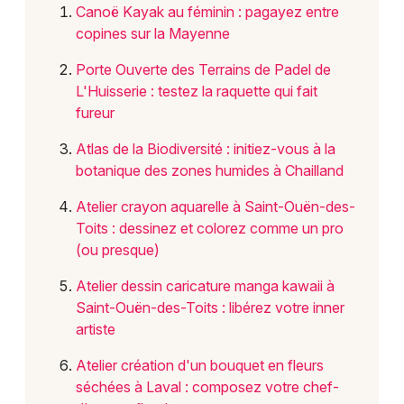
Choisir mes départements
Canoë Kayak au féminin : pagayez entre
53 - Mayenne
copines sur la Mayenne
Porte Ouverte des Terrains de Padel de
L'Huisserie : testez la raquette qui fait
Mon email
fureur
Je m'abonne
Atlas de la Biodiversité : initiez-vous à la
botanique des zones humides à Chailland
Atelier crayon aquarelle à Saint-Ouën-des-
Toits : dessinez et colorez comme un pro
(ou presque)
Atelier dessin caricature manga kawaii à
Saint-Ouën-des-Toits : libérez votre inner
artiste
Atelier création d'un bouquet en fleurs
séchées à Laval : composez votre chef-