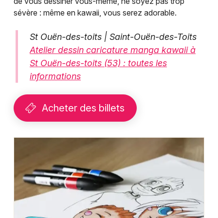
de vous dessiner vous-même, ne soyez pas trop
sévère : même en kawaii, vous serez adorable.
St Ouën-des-toits | Saint-Ouën-des-Toits
Atelier dessin caricature manga kawaii à
St Ouën-des-toits (53) : toutes les
informations
Acheter des billets