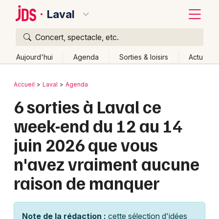
Laval
Concert, spectacle, etc.
Quoi ?
Fermer
Aujourd'hui
Agenda
Sorties & loisirs
Actu
Où ?
Retour
Publier un événement
Accueil
Laval
Agenda
Laval et alentours
Mayenne (53)
Pays de la Loire
6 sorties à Laval ce
Bordeaux
Partout
Près de moi
Changer de lieu
week-end du 12 au 14
Colmar
Quand ?
Effacer les dates
juin 2026 que vous
Lille
Grands événements
Aujourd'hui
Demain
Ce week-end
Autre
n'avez vraiment aucune
Lyon
Activité & Expérience
raison de manquer
Marseille
Manifestations
Mulhouse
Foires & salons
Note de la rédaction :
cette sélection d'idées