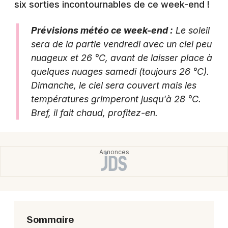
six sorties incontournables de ce week-end !
Prévisions météo ce week-end :
Le soleil
sera de la partie vendredi avec un ciel peu
Newsletter des sorties
nuageux et 26 °C, avant de laisser place à
quelques nuages samedi (toujours 26 °C).
Artistes en tournée
Dimanche, le ciel sera couvert mais les
Actus à Laval
températures grimperont jusqu'à 28 °C.
Bref, il fait chaud, profitez-en.
Magazine à Laval
Sommaire