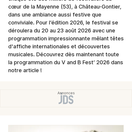
Montpellier
cœur de la Mayenne (53), à Château-Gontier,
Spectacles
dans une ambiance aussi festive que
Nantes
conviviale. Pour l’édition 2026, le festival se
Concerts
Nice
déroulera du 20 au 23 août 2026 avec une
programmation impressionnante mêlant têtes
Paris
Sports
d'affiche internationales et découvertes
Strasbourg
musicales. Découvrez dès maintenant toute
Soirées
la programmation du V and B Fest’ 2026 dans
Toulouse
Sorties famille
notre article !
Toutes les villes
Expos
Sorties & loisirs
Festival en Mayenne
Festival dans les Pays de la Loire