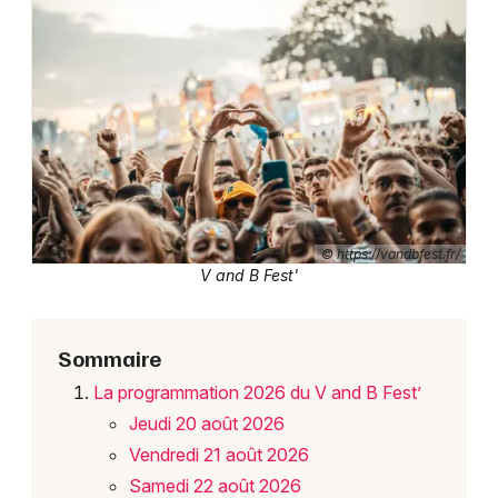
Newsletter des sorties
Artistes en tournée
Actus à Château-Gontier-sur-Mayenne
© https://vandbfest.fr/
Magazine à Château-Gontier-sur-Mayenne
V and B Fest'
Sommaire
La programmation 2026 du V and B Fest’
Jeudi 20 août 2026
Vendredi 21 août 2026
Samedi 22 août 2026