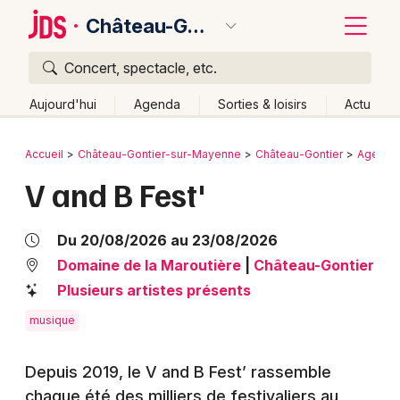
Château-Gontier-sur-Mayenne
Concert, spectacle, etc.
Quoi ?
Fermer
Aujourd'hui
Agenda
Sorties & loisirs
Actu
Où ?
Retour
Publier un événement
Accueil
Château-Gontier-sur-Mayenne
Château-Gontier
Agenda
Château-Gontier-sur-Mayenne et alentours
V and B Fest'
Bordeaux
Mayenne (53)
Pays de la Loire
Partout
Près de moi
Changer de lieu
Colmar
Du 20/08/2026 au 23/08/2026
Quand ?
Effacer les dates
Lille
Grands événements
Domaine de la Maroutière
|
Château-Gontier
Aujourd'hui
Demain
Ce week-end
Autre
Plusieurs artistes présents
Lyon
Activité & Expérience
musique
Marseille
Manifestations
Mulhouse
Depuis 2019, le V and B Fest’ rassemble
Foires & salons
chaque été des milliers de festivaliers au