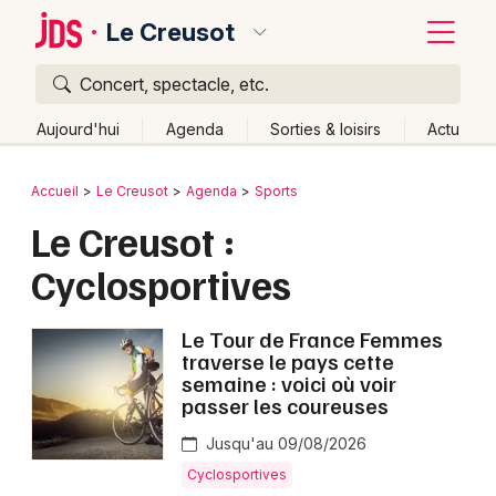
Le Creusot
Concert, spectacle, etc.
Quoi ?
Fermer
Aujourd'hui
Agenda
Sorties & loisirs
Actu
Où ?
Retour
Publier un événement
Accueil
Le Creusot
Agenda
Sports
Le Creusot et alentours
Saône-et-Loire (71)
Le Creusot :
Bordeaux
Bourgogne
Partout
Près de moi
Changer de lieu
Cyclosportives
Colmar
Quand ?
Effacer les dates
Lille
Grands événements
Aujourd'hui
Demain
Ce week-end
Autre
Le Tour de France Femmes
traverse le pays cette
Lyon
semaine : voici où voir
Activité & Expérience
passer les coureuses
Marseille
Manifestations
Jusqu'au 09/08/2026
Mulhouse
Cyclosportives
Foires & salons