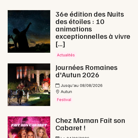
Cyclosportives en Bourgogne-Franche-Comté
36e édition des Nuits
des étoiles : 10
animations
exceptionnelles à vivre
[…]
Newsletter des sorties
Actualités
Artistes en tournée
Journées Romaines
d'Autun 2026
Actus au Creusot
Jusqu'au 08/08/2026
Magazine au Creusot
Autun
Festival
Chez Maman Fait son
Cabaret !