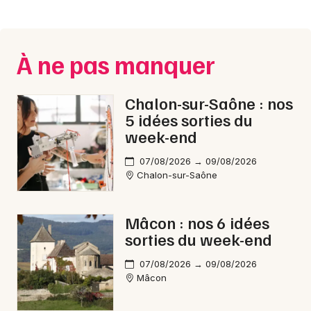
Montpellier
Spectacles
Nantes
À ne pas manquer
Concerts
Nice
Paris
Sports
Chalon-sur-Saône : nos
5 idées sorties du
Strasbourg
Soirées
week-end
Toulouse
Sorties famille
07/08/2026 → 09/08/2026
Chalon-sur-Saône
Toutes les villes
Expos
Mâcon : nos 6 idées
Sorties & loisirs
sorties du week-end
Cyclosportives en Saône-et-Loire
07/08/2026 → 09/08/2026
Mâcon
Cyclosportives en Bourgogne