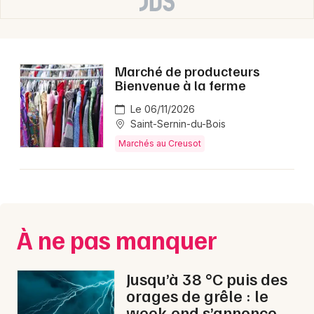
Choisir mes départements
71 - Saône-et-Loire
Marché de producteurs
Bienvenue à la ferme
Mon email
Le 06/11/2026
Saint-Sernin-du-Bois
Marchés au Creusot
Je m'abonne
À ne pas manquer
Jusqu’à 38 °C puis des
orages de grêle : le
week-end s’annonce