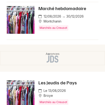
Montpellier
Marché hebdomadaire
Spectacles
Nantes
12/08/2026 → 30/12/2026
Concerts
Nice
Montchanin
Marchés au Creusot
Paris
Sports
Strasbourg
Soirées
Toulouse
Sorties famille
Toutes les villes
Expos
Sorties & loisirs
Les Jeudis de Pays
Marchés en Saône-et-Loire
Le 13/08/2026
Broye
Marchés en Bourgogne
Marchés au Creusot