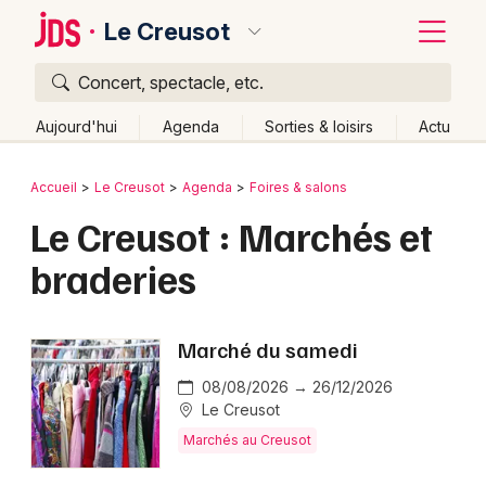
Le Creusot
Concert, spectacle, etc.
Quoi ?
Fermer
Aujourd'hui
Agenda
Sorties & loisirs
Actu
Où ?
Retour
Publier un événement
Accueil
Le Creusot
Agenda
Foires & salons
Le Creusot et alentours
Saône-et-Loire (71)
Le Creusot : Marchés et
Bordeaux
Bourgogne
Partout
Près de moi
Changer de lieu
braderies
Colmar
Quand ?
Effacer les dates
Lille
Grands événements
Aujourd'hui
Demain
Ce week-end
Autre
Marché du samedi
Lyon
Activité & Expérience
08/08/2026 → 26/12/2026
Marseille
Le Creusot
Manifestations
Marchés au Creusot
Mulhouse
Foires & salons