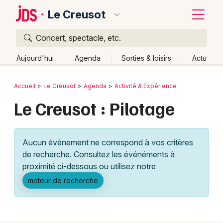
Le Creusot
Concert, spectacle, etc.
Quoi ?
Fermer
Aujourd'hui
Agenda
Sorties & loisirs
Actu
Où ?
Retour
Publier un événement
Accueil
Le Creusot
Agenda
Activité & Expérience
Le Creusot et alentours
Saône-et-Loire (71)
Le Creusot : Pilotage
Bordeaux
Bourgogne
Partout
Près de moi
Changer de lieu
Colmar
Quand ?
Effacer les dates
Aucun événement ne correspond à vos critères
Lille
Grands événements
Aujourd'hui
Demain
Ce week-end
Autre
de recherche. Consultez les événéments à
Lyon
proximité ci-dessous ou utilisez notre
Activité & Expérience
moteur de recherche
Marseille
Manifestations
Mulhouse
Foires & salons