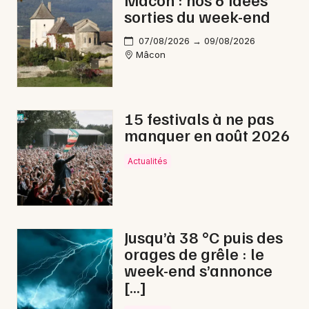
sorties du week-end
Pilotage en Bourgogne-Franche-Comté
07/08/2026 → 09/08/2026
Mâcon
Newsletter des sorties
15 festivals à ne pas
manquer en août 2026
Artistes en tournée
Actualités
Actus au Creusot
Magazine au Creusot
Jusqu’à 38 °C puis des
orages de grêle : le
week-end s’annonce
[…]