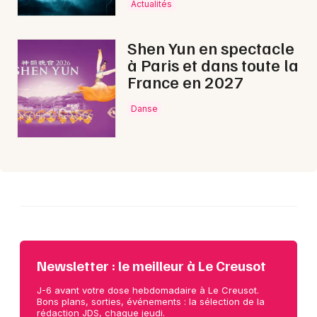
Actualités
Choisir mes départements
Shen Yun en spectacle
71 - Saône-et-Loire
à Paris et dans toute la
France en 2027
Mon email
Danse
Je m'abonne
Newsletter : le meilleur à Le Creusot
J-6 avant votre dose hebdomadaire à Le Creusot.
Bons plans, sorties, événements : la sélection de la
rédaction JDS, chaque jeudi.