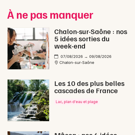
Montpellier
À ne pas manquer
Spectacles
Nantes
Concerts
Nice
Chalon-sur-Saône : nos
5 idées sorties du
Paris
Sports
week-end
Strasbourg
Soirées
07/08/2026 → 09/08/2026
Chalon-sur-Saône
Toulouse
Sorties famille
Toutes les villes
Les 10 des plus belles
Expos
cascades de France
Sorties & loisirs
Lac, plan d'eau et plage
Pilotage en Saône-et-Loire
Pilotage en Bourgogne
Mâcon : nos 6 idées