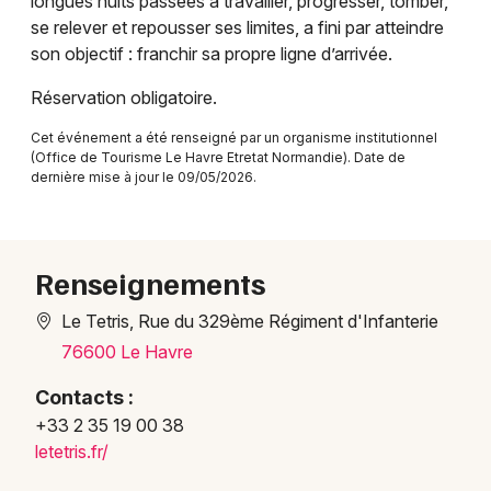
longues nuits passées à travailler, progresser, tomber,
Concerts en Normandie
se relever et repousser ses limites, a fini par atteindre
son objectif : franchir sa propre ligne d’arrivée.
Réservation obligatoire.
Cet événement a été renseigné par un organisme institutionnel
(Office de Tourisme Le Havre Etretat Normandie). Date de
Newsletter des sorties
dernière mise à jour le 09/05/2026.
Artistes en tournée
Actus au Havre
Renseignements
Magazine au Havre
Le Tetris, Rue du 329ème Régiment d'Infanterie
76600 Le Havre
Contacts :
+33 2 35 19 00 38
letetris.fr/