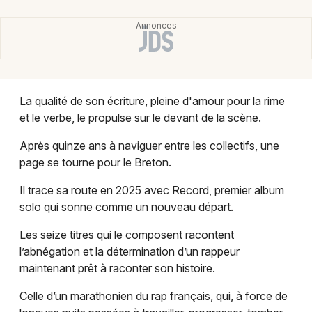
Montpellier
Spectacles
Nantes
Concerts
Nice
Paris
Sports
La qualité de son écriture, pleine d'amour pour la rime
et le verbe, le propulse sur le devant de la scène.
Strasbourg
Soirées
Après quinze ans à naviguer entre les collectifs, une
Toulouse
Sorties famille
page se tourne pour le Breton.
Toutes les villes
Il trace sa route en 2025 avec Record, premier album
Expos
solo qui sonne comme un nouveau départ.
Sorties & loisirs
Les seize titres qui le composent racontent
l’abnégation et la détermination d’un rappeur
Concerts dans la Seine-Maritime
maintenant prêt à raconter son histoire.
Concerts en Haute-Normandie
Celle d’un marathonien du rap français, qui, à force de