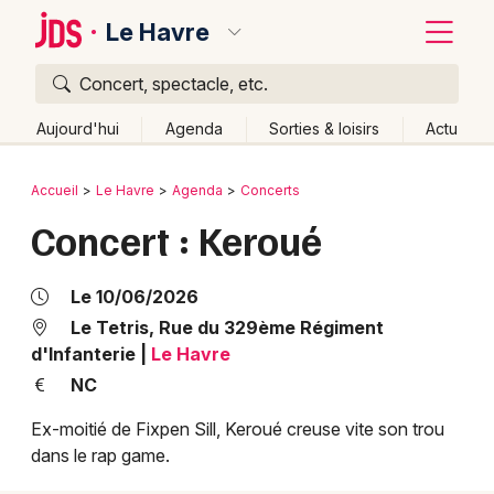
Le Havre
Concert, spectacle, etc.
Quoi ?
Fermer
Aujourd'hui
Agenda
Sorties & loisirs
Actu
Où ?
Retour
Publier un événement
Accueil
Le Havre
Agenda
Concerts
Le Havre et alentours
Seine-Maritime (76)
Concert : Keroué
Bordeaux
Haute-Normandie
Partout
Près de moi
Changer de lieu
Colmar
Le 10/06/2026
Quand ?
Effacer les dates
Lille
Grands événements
Le Tetris, Rue du 329ème Régiment
d'Infanterie
|
Le Havre
Aujourd'hui
Demain
Ce week-end
Autre
Lyon
Activité & Expérience
NC
Marseille
Ex-moitié de Fixpen Sill, Keroué creuse vite son trou
Manifestations
dans le rap game.
Mulhouse
Foires & salons