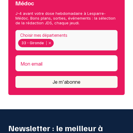
Médoc
J-4 avant votre dose hebdomadaire à Lesparre-
Médoc. Bons plans, sorties, événements : la sélection
de la rédaction JDS, chaque jeudi.
Choisir mes départements
33 - Gironde
Mon email
Je m'abonne
Newsletter : le meilleur à