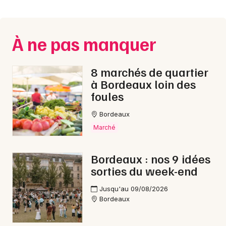
Montpellier
Spectacles
Nantes
À ne pas manquer
Concerts
Nice
Paris
Sports
8 marchés de quartier
à Bordeaux loin des
Strasbourg
Soirées
foules
Toulouse
Bordeaux
Sorties famille
Toutes les villes
Marché
Expos
Bordeaux : nos 9 idées
Sorties & loisirs
sorties du week-end
Aventure en Gironde
Jusqu'au 09/08/2026
Bordeaux
Aventure en Aquitaine