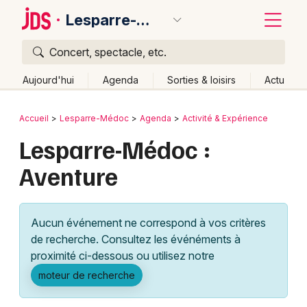
Lesparre-Médoc
Concert, spectacle, etc.
Quoi ?
Fermer
Aujourd'hui
Agenda
Sorties & loisirs
Actu
Où ?
Retour
Publier un événement
Accueil
Lesparre-Médoc
Agenda
Activité & Expérience
Lesparre-Médoc et alentours
Gironde (33)
Aquitaine
Lesparre-Médoc :
Bordeaux
Partout
Près de moi
Changer de lieu
Aventure
Colmar
Quand ?
Effacer les dates
Lille
Grands événements
Aujourd'hui
Demain
Ce week-end
Autre
Aucun événement ne correspond à vos critères
Lyon
Activité & Expérience
de recherche. Consultez les événéments à
proximité ci-dessous ou utilisez notre
Marseille
Manifestations
moteur de recherche
Mulhouse
Foires & salons