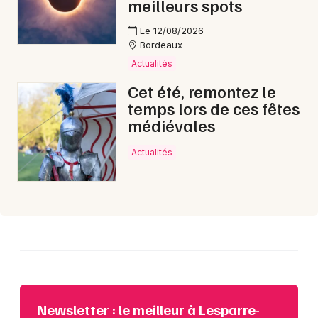
meilleurs spots
Le 12/08/2026
Bordeaux
Choisir mes départements
Actualités
33 - Gironde
Cet été, remontez le
temps lors de ces fêtes
médiévales
Mon email
Actualités
Je m'abonne
Newsletter : le meilleur à Lesparre-