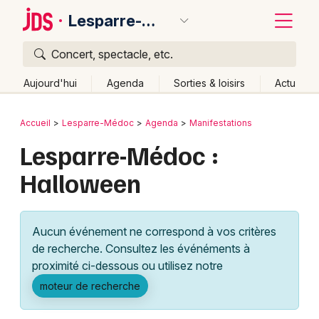
Lesparre-Médoc
Concert, spectacle, etc.
Quoi ?
Fermer
Aujourd'hui
Agenda
Sorties & loisirs
Actu
Où ?
Retour
Publier un événement
Accueil
Lesparre-Médoc
Agenda
Manifestations
Lesparre-Médoc et alentours
Gironde (33)
Aquitaine
Lesparre-Médoc :
Bordeaux
Partout
Près de moi
Changer de lieu
Halloween
Colmar
Quand ?
Effacer les dates
Lille
Grands événements
Aujourd'hui
Demain
Ce week-end
Autre
Aucun événement ne correspond à vos critères
Lyon
Activité & Expérience
de recherche. Consultez les événéments à
proximité ci-dessous ou utilisez notre
Marseille
Manifestations
moteur de recherche
Mulhouse
Foires & salons