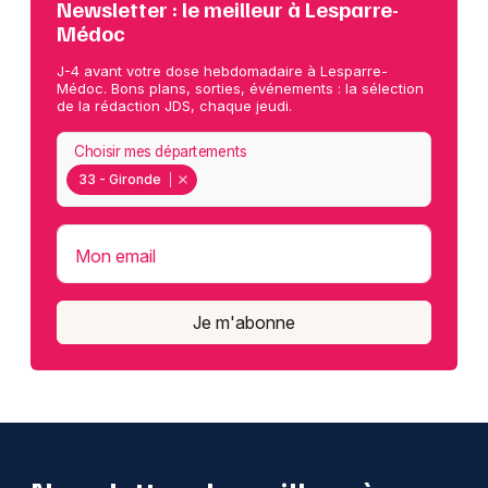
Newsletter : le meilleur à Lesparre-
Médoc
J-4 avant votre dose hebdomadaire à Lesparre-
Médoc. Bons plans, sorties, événements : la sélection
de la rédaction JDS, chaque jeudi.
Choisir mes départements
33 - Gironde
Mon email
Je m'abonne