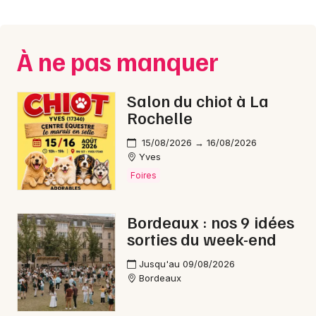
Montpellier
Spectacles
Nantes
À ne pas manquer
Concerts
Nice
Paris
Sports
Salon du chiot à La
Rochelle
Strasbourg
Soirées
15/08/2026 → 16/08/2026
Toulouse
Yves
Sorties famille
Foires
Toutes les villes
Expos
Bordeaux : nos 9 idées
Sorties & loisirs
sorties du week-end
Halloween en Gironde
Jusqu'au 09/08/2026
Bordeaux
Halloween en Aquitaine