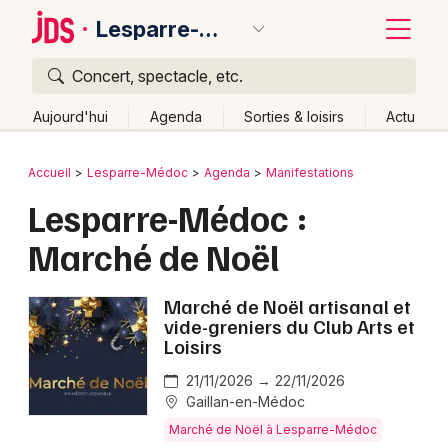
Lesparre-Médoc
Concert, spectacle, etc.
Quoi ?
Fermer
Aujourd'hui
Agenda
Sorties & loisirs
Actu
Où ?
Retour
Publier un événement
Accueil
Lesparre-Médoc
Agenda
Manifestations
Lesparre-Médoc et alentours
Gironde (33)
Aquitaine
Lesparre-Médoc :
Bordeaux
Partout
Près de moi
Changer de lieu
Marché de Noël
Colmar
Quand ?
Effacer les dates
Lille
Grands événements
Aujourd'hui
Demain
Ce week-end
Autre
Marché de Noël artisanal et
vide-greniers du Club Arts et
Lyon
Loisirs
Activité & Expérience
Marseille
21/11/2026 → 22/11/2026
Manifestations
Gaillan-en-Médoc
Mulhouse
Marché de Noël à Lesparre-Médoc
Foires & salons