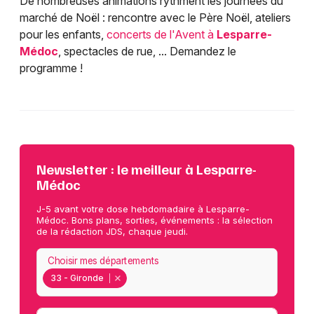
De nombreuses animations rythment les journées du
marché de Noël : rencontre avec le Père Noël, ateliers
pour les enfants,
concerts de l'Avent à
Lesparre-
Médoc
, spectacles de rue, ... Demandez le
programme !
Newsletter : le meilleur à Lesparre-
Médoc
J-5 avant votre dose hebdomadaire à Lesparre-
Médoc. Bons plans, sorties, événements : la sélection
de la rédaction JDS, chaque jeudi.
Choisir mes départements
33 - Gironde