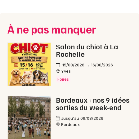
Montpellier
Spectacles
Nantes
À ne pas manquer
Concerts
Nice
Paris
Sports
Salon du chiot à La
Rochelle
Strasbourg
Soirées
15/08/2026 → 16/08/2026
Toulouse
Yves
Sorties famille
Toutes les villes
Foires
Expos
Bordeaux : nos 9 idées
Sorties & loisirs
sorties du week-end
Marché de Noël en Gironde
Jusqu'au 09/08/2026
Bordeaux
Marché de Noël en Aquitaine