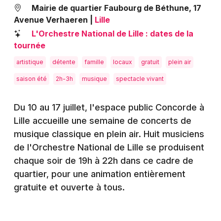
Montpellier
Mairie de quartier Faubourg de Béthune, 17
Avenue Verhaeren
Spectacles
|
Lille
Nantes
L'Orchestre National de Lille : dates de la
Concerts
Nice
tournée
artistique
détente
famille
locaux
gratuit
plein air
Paris
Sports
saison été
2h-3h
musique
spectacle vivant
Strasbourg
Soirées
Toulouse
Du 10 au 17 juillet, l'espace public Concorde à
Sorties famille
Lille accueille une semaine de concerts de
Toutes les villes
musique classique en plein air. Huit musiciens
Expos
de l'Orchestre National de Lille se produisent
chaque soir de 19h à 22h dans ce cadre de
Sorties & loisirs
quartier, pour une animation entièrement
Actualités dans le Nord
gratuite et ouverte à tous.
Actualités en Nord-Pas-de-Calais