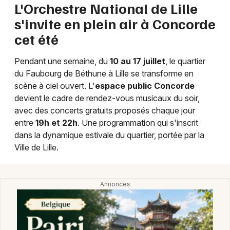
L'Orchestre National de Lille
Actualités dans les Hauts-de-France
s'invite en plein air à Concorde
cet été
Pendant une semaine, du
10 au 17 juillet
, le quartier
du Faubourg de Béthune à Lille se transforme en
Newsletter des sorties
scène à ciel ouvert. L'
espace public Concorde
devient le cadre de rendez-vous musicaux du soir,
Artistes en tournée
avec des concerts gratuits proposés chaque jour
entre
19h et 22h
. Une programmation qui s'inscrit
Actus à Lille
dans la dynamique estivale du quartier, portée par la
Ville de Lille.
Magazine à Lille