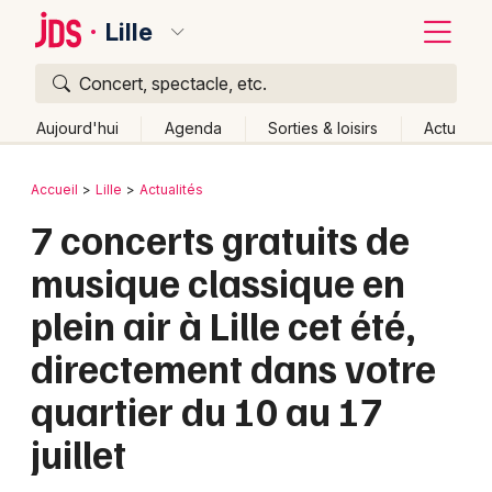
Lille
Concert, spectacle, etc.
Quoi ?
Fermer
Aujourd'hui
Agenda
Sorties & loisirs
Actu
Où ?
Retour
Publier un événement
Accueil
Lille
Actualités
Lille et alentours
Nord (59)
Nord-Pas-de-Calais
7 concerts gratuits de
Bordeaux
Partout
Près de moi
Changer de lieu
musique classique en
Colmar
Quand ?
Effacer les dates
plein air à Lille cet été,
Lille
Grands événements
Aujourd'hui
Demain
Ce week-end
Autre
directement dans votre
Lyon
Activité & Expérience
quartier du 10 au 17
Marseille
Manifestations
juillet
Mulhouse
Foires & salons