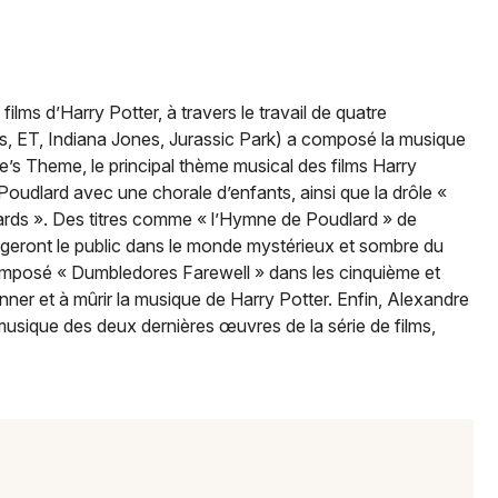
Choisir mes départements
59 - Nord
films d’Harry Potter, à travers le travail de quatre
Mon email
s, ET, Indiana Jones, Jurassic Park) a composé la musique
e’s Theme, le principal thème musical des films Harry
Je m'abonne
Poudlard avec une chorale d’enfants, ainsi que la drôle «
ds ». Des titres comme « l’Hymne de Poudlard » de
ongeront le public dans le monde mystérieux et sombre du
omposé « Dumbledores Farewell » dans les cinquième et
onner et à mûrir la musique de Harry Potter. Enfin, Alexandre
usique des deux dernières œuvres de la série de films,