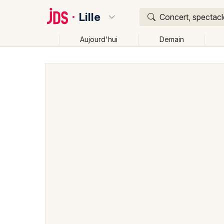
Lille
Concert, spectacle
Aujourd'hui
Demain
Quoi ?
Où ?
Lille et alentours
Nord (59)
Nord-Pas-de-Calais
Changer de lieu