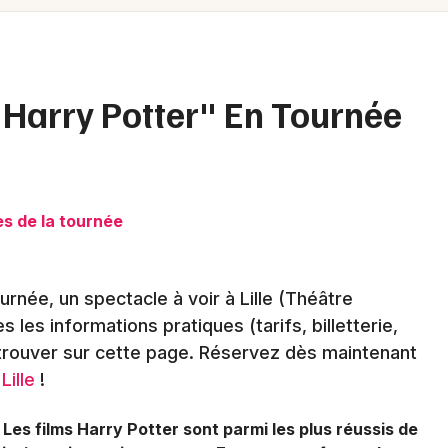
Spectacles
Mulhouse
Concerts
Montpellier
Nantes
Sports
 Harry Potter" En Tournée
Nice
Soirées
Paris
Sorties famille
Strasbourg
es de la tournée
Expos
Toulouse
Sorties & loisirs
rnée, un spectacle à voir à Lille (Théâtre
Toutes les villes
es les informations pratiques (tarifs, billetterie,
Cinéma dans le Nord
etrouver sur cette page. Réservez dès maintenant
Lille
!
Cinéma en Nord-Pas-de-Calais
 Les films Harry Potter sont parmi les plus réussis de
Cinéma dans les Hauts-de-France