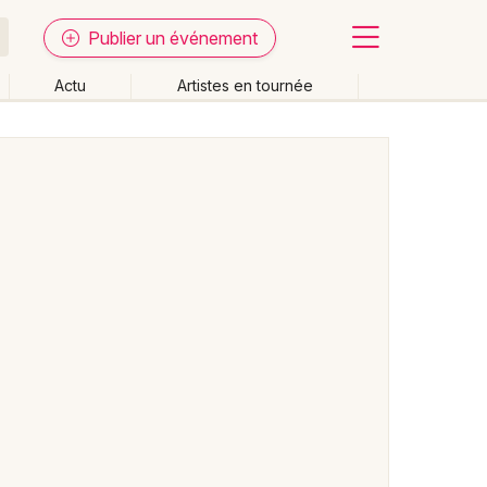
Publier un événement
Actu
Artistes en tournée
Fermer
Effacer les dates
week-end
Autre