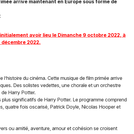
 primée arrive maintenant en Europe sous forme de
t
Newsletter des sorties
t initialement avoir lieu le Dimanche 9 octobre 2022, à
 7 décembre 2022.
Artistes en tournée
Actus à Lille
Magazine à Lille
de l’histoire du cinéma. Cette musique de film primée arrive
ues. Des solistes vedettes, une chorale et un orchestre
de Harry Potter.
 plus significatifs de Harry Potter. Le programme comprend
, quatre fois oscarisé, Patrick Doyle, Nicolas Hooper et
ers ou amitié, aventure, amour et cohésion se croisent