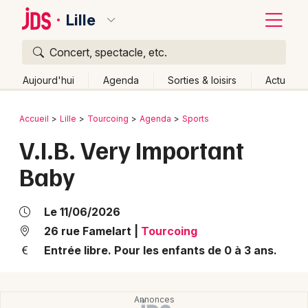
Lille
Concert, spectacle, etc.
Quoi ?
Fermer
Aujourd'hui
Agenda
Sorties & loisirs
Actu
Où ?
Retour
Publier un événement
Accueil
Lille
Tourcoing
Agenda
Sports
Lille et alentours
Nord (59)
Nord-Pas-de-Calais
V.I.B. Very Important
Bordeaux
Partout
Près de moi
Changer de lieu
Baby
Colmar
Quand ?
Effacer les dates
Lille
Grands événements
Aujourd'hui
Demain
Ce week-end
Autre
Le 11/06/2026
Lyon
26 rue Famelart
|
Tourcoing
Activité & Expérience
Entrée libre. Pour les enfants de 0 à 3 ans.
Marseille
Manifestations
Mulhouse
Foires & salons