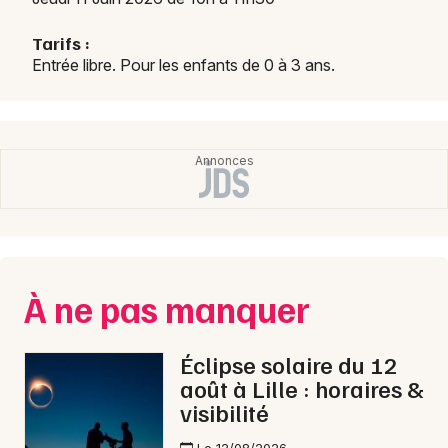
Sports dans les Hauts-de-France
Tarifs :
Entrée libre. Pour les enfants de 0 à 3 ans.
Newsletter des sorties
Artistes en tournée
Actus à Lille
Magazine à Lille
À ne pas manquer
Éclipse solaire du 12
août à Lille : horaires &
visibilité