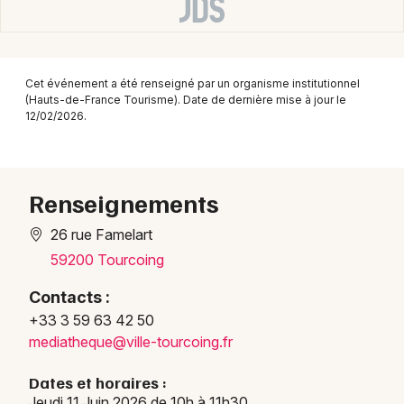
Montpellier
Spectacles
Nantes
Concerts
Nice
Cet événement a été renseigné par un organisme institutionnel
(Hauts-de-France Tourisme). Date de dernière mise à jour le
12/02/2026.
Paris
Sports
Strasbourg
Soirées
Toulouse
Renseignements
Sorties famille
Toutes les villes
26 rue Famelart
Expos
59200 Tourcoing
Sorties & loisirs
Contacts :
+33 3 59 63 42 50
Sports dans le Nord
media
thequ
e@vil
le-to
urcoi
ng.fr
Dates et horaires :
Sports en Nord-Pas-de-Calais
Jeudi 11 Juin 2026 de 10h à 11h30