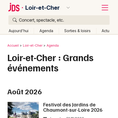
Loir-et-Cher
Concert, spectacle, etc.
Quoi ?
Fermer
Aujourd'hui
Agenda
Sorties & loisirs
Actu
Où ?
Retour
Publier un événement
Accueil
Loir-et-Cher
Agenda
Loir-et-Cher (41)
Centre
Partout
Près de moi
Loir-et-Cher : Grands
Bordeaux
Changer de lieu
événements
Colmar
Quand ?
Effacer les dates
Lille
Grands événements
Aujourd'hui
Demain
Ce week-end
Autre
Lyon
Août 2026
Activité & Expérience
Marseille
Manifestations
Festival des Jardins de
Chaumont-sur-Loire 2026
Mulhouse
Foires & salons