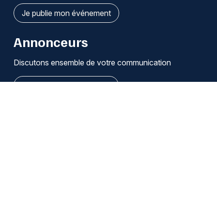
Je publie mon événement
Annonceurs
Discutons ensemble de votre communication
Je découvre les solutions
Qui sommes-nous ?
Infos légales / Affiliation
Cookies
Modifier mes choix de cookies
Se désabonner des notifications
Nous contacter