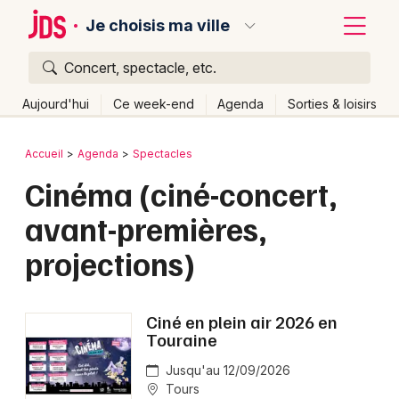
Je choisis ma ville
Concert, spectacle, etc.
Quoi ?
Fermer
Aujourd'hui
Ce week-end
Agenda
Sorties & loisirs
Où ?
Retour
Publier un événement
Accueil
Agenda
Spectacles
Partout
Près de moi
Changer de lieu
Cinéma (ciné-concert,
Bordeaux
Quand ?
Effacer les dates
avant-premières,
Colmar
Aujourd'hui
Demain
Ce week-end
Autre
projections)
Lille
Grands événements
Lyon
Activité & Expérience
Ciné en plein air 2026 en
Marseille
Touraine
Manifestations
Mulhouse
Jusqu'au 12/09/2026
Tours
Foires & salons