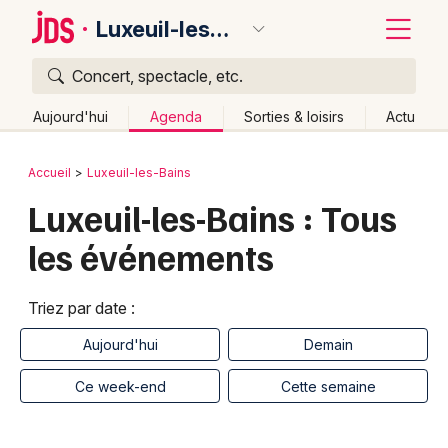
Luxeuil-les-Bains
Concert, spectacle, etc.
Quoi ?
Fermer
Aujourd'hui
Agenda
Sorties & loisirs
Actu
Où ?
Retour
Publier un événement
Accueil
Luxeuil-les-Bains
Luxeuil-les-Bains et alentours
Haute-Saône (70)
Luxeuil-les-Bains : Tous
Bordeaux
Franche-Comté
Partout
Près de moi
Changer de lieu
les événements
Colmar
Quand ?
Effacer les dates
Lille
Grands événements
Aujourd'hui
Demain
Ce week-end
Autre
Triez par date :
Lyon
Activité & Expérience
Aujourd'hui
Demain
Marseille
Ce week-end
Cette semaine
Manifestations
Mulhouse
Foires & salons