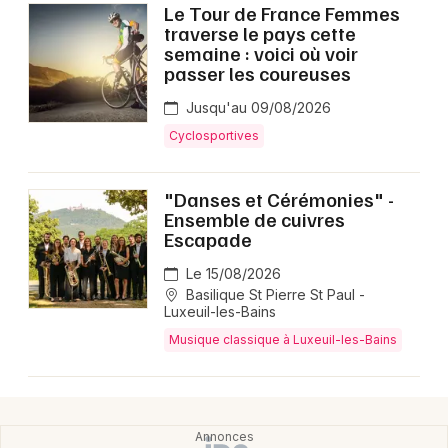
Montpellier
Le Tour de France Femmes
traverse le pays cette
Spectacles
Nantes
semaine : voici où voir
passer les coureuses
Concerts
Nice
Jusqu'au 09/08/2026
Paris
Sports
Cyclosportives
Strasbourg
Soirées
"Danses et Cérémonies" -
Toulouse
Ensemble de cuivres
Sorties famille
Escapade
Toutes les villes
Le 15/08/2026
Expos
Basilique St Pierre St Paul -
Luxeuil-les-Bains
Sorties & loisirs
Musique classique à Luxeuil-les-Bains
Agenda en Haute-Saône
Agenda en Franche-Comté