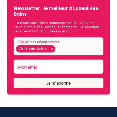
Newsletter : le meilleur à Luxeuil-les-
Bains
J-4 avant votre dose hebdomadaire à Luxeuil-les-
Bains. Bons plans, sorties, événements : la sélection
de la rédaction JDS, chaque jeudi.
Choisir mes départements
70 - Haute-Saône
Mon email
Je m'abonne