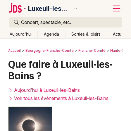
Luxeuil-les-Bains
Concert, spectacle, etc.
Quoi ?
Fermer
Aujourd'hui
Agenda
Sorties & loisirs
Actu
Où ?
Retour
Publier un événement
Accueil
Bourgogne-Franche-Comté
Franche-Comté
Haute-Saô
Luxeuil-les-Bains et alentours
Haute-Saône (70)
Que faire à Luxeuil-les-
Bordeaux
Franche-Comté
Partout
Près de moi
Changer de lieu
Bains ?
Colmar
Quand ?
Effacer les dates
Lille
Grands événements
Aujourd'hui
Demain
Ce week-end
Autre
Aujourd'hui à Luxeuil-les-Bains
Lyon
Voir tous les événéments à Luxeuil-les-Bains
Activité & Expérience
Marseille
Manifestations
Mulhouse
Foires & salons