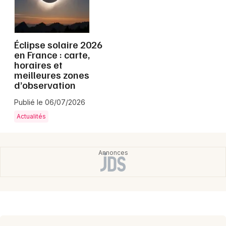
Montpellier
Spectacles
Nantes
Éclipse solaire 2026
Concerts
Nice
en France : carte,
horaires et
Paris
Sports
meilleures zones
d’observation
Strasbourg
Soirées
Publié le 06/07/2026
Toulouse
Sorties famille
Actualités
Toutes les villes
Expos
Sorties & loisirs
Haute-Saône
Franche-Comté