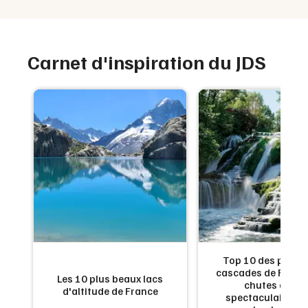
Carnet d'inspiration du JDS
de
Top 10 des plus b
:
cascades de France
Les 10 plus beaux lacs
en
chutes d'eau
d'altitude de France
x
spectaculaires à 