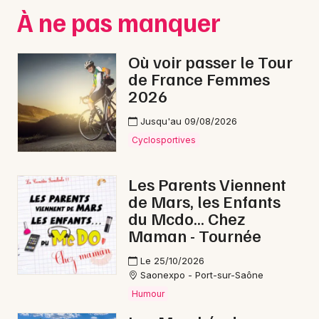
À ne pas manquer
Bourgogne-Franche-Comté
Où voir passer le Tour
de France Femmes
2026
Newsletter des sorties
Jusqu'au 09/08/2026
Artistes en tournée
Cyclosportives
Actus à Luxeuil-les-Bains
Les Parents Viennent
de Mars, les Enfants
Magazine à Luxeuil-les-Bains
du Mcdo... Chez
Maman - Tournée
Le 25/10/2026
Saonexpo - Port-sur-Saône
Humour