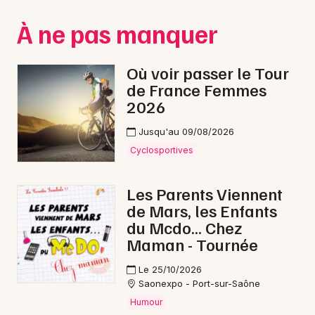
Montpellier
À ne pas manquer
Spectacles
Nantes
Concerts
Nice
Où voir passer le Tour
de France Femmes
Paris
Sports
2026
Strasbourg
Soirées
Jusqu'au 09/08/2026
Toulouse
Cyclosportives
Sorties famille
Toutes les villes
Les Parents Viennent
Expos
de Mars, les Enfants
du Mcdo... Chez
Sorties & loisirs
Maman - Tournée
Opéra en Haute-Saône
Le 25/10/2026
Saonexpo - Port-sur-Saône
Opéra en Franche-Comté
Humour