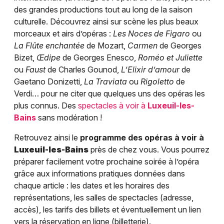
des grandes productions tout au long de la saison
culturelle. Découvrez ainsi sur scène les plus beaux
morceaux et airs d’opéras :
Les Noces de Figaro
ou
La Flûte enchantée
de Mozart,
Carmen
de Georges
Bizet,
Œdipe
de Georges Enesco,
Roméo et Juliette
ou
Faust
de Charles Gounod,
L’Elixir d’amour
de
Gaetano Donizetti,
La Traviata
ou
Rigoletto
de
Verdi… pour ne citer que quelques uns des opéras les
plus connus. Des
spectacles à voir à
Luxeuil-les-
Bains
sans modération !
Retrouvez ainsi le
programme des opéras à voir à
Luxeuil-les-Bains
près de chez vous. Vous pourrez
préparer facilement votre prochaine soirée à l’opéra
grâce aux informations pratiques données dans
chaque article : les dates et les horaires des
représentations, les salles de spectacles (adresse,
accès), les tarifs des billets et éventuellement un lien
vers la réservation en ligne (billetterie).