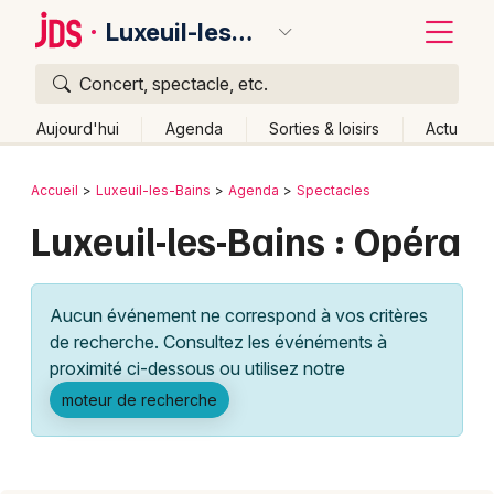
Luxeuil-les-Bains
Concert, spectacle, etc.
Quoi ?
Fermer
Aujourd'hui
Agenda
Sorties & loisirs
Actu
Où ?
Retour
Publier un événement
Accueil
Luxeuil-les-Bains
Agenda
Spectacles
Luxeuil-les-Bains et alentours
Haute-Saône (70)
Luxeuil-les-Bains : Opéra
Bordeaux
Franche-Comté
Partout
Près de moi
Changer de lieu
Colmar
Quand ?
Effacer les dates
Aucun événement ne correspond à vos critères
Lille
Grands événements
Aujourd'hui
Demain
Ce week-end
Autre
de recherche. Consultez les événéments à
Lyon
proximité ci-dessous ou utilisez notre
Activité & Expérience
moteur de recherche
Marseille
Manifestations
Mulhouse
Foires & salons