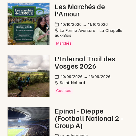
Les Marchés de
Opéra en Bourgogne-Franche-Comté
l'Amour
10/10/2026 → 11/10/2026
La Ferme Aventure - La Chapelle-
aux-Bois
Marchés
Newsletter des sorties
L'Infernal Trail des
Artistes en tournée
Vosges 2026
Actus à Luxeuil-les-Bains
10/09/2026 → 13/09/2026
Saint-Nabord
Magazine à Luxeuil-les-Bains
Courses
Epinal - Dieppe
(Football National 2 -
Group A)