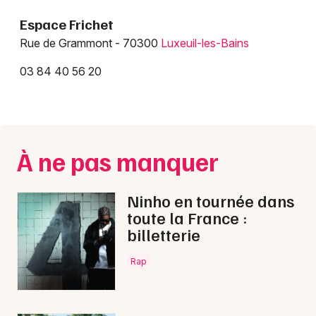
Espace Frichet
Rue de Grammont - 70300
Luxeuil-les-Bains
03 84 40 56 20
Choisir mes départements
70 - Haute-Saône
À ne pas manquer
Mon email
Ninho en tournée dans
Je m'abonne
toute la France :
billetterie
Rap