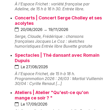
Montpellier
À l’Espace Frichet : variété française par
Adeline, de 15 h à 16 h 30. Entrée libre.
Spectacles
Nantes
Concerts | Concert Serge Cholley et ses
Concerts
Nice
acolytes
20/08/2026 → 19/11/2026
Paris
Sports
Serge, Claude, Frédérique : chansons
françaises Jacques Le Coz : sketches
Strasbourg
Soirées
humoristiques Entrée libre Buvette gratuite
Toulouse
Spectacles | Thé dansant avec Romain
Sorties famille
Dupuis
Toutes les villes
Le 27/08/2026
Expos
À l'Espace Frichet, de 15 h à 18 h.
Programmation 2026 : 26/03 : Martial Vuillemin
Sorties & loisirs
30/04 : Cyrille Renaut […]
Centres de loisirs et de culture en Haute-Saône
Ateliers | Atelier "Qu'est-ce qu'on
mange ce soir ? "
Centres de loisirs et de culture en Franche-
Le 17/09/2026