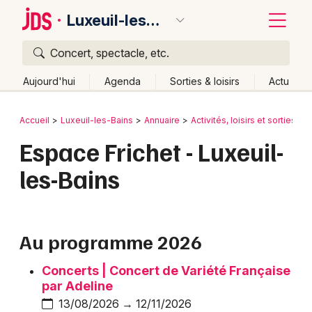
Luxeuil-les-Bains
Concert, spectacle, etc.
Quoi ?
Fermer
Aujourd'hui
Agenda
Sorties & loisirs
Actu
Où ?
Retour
Publier un événement
Accueil
Luxeuil-les-Bains
Annuaire
Activités, loisirs et sorties
C
Luxeuil-les-Bains et alentours
Haute-Saône (70)
Espace Frichet - Luxeuil-
Bordeaux
Franche-Comté
Partout
Près de moi
Changer de lieu
les-Bains
Colmar
Quand ?
Effacer les dates
Lille
Grands événements
Aujourd'hui
Demain
Ce week-end
Autre
Lyon
Au programme 2026
Activité & Expérience
Marseille
Concerts | Concert de Variété Française
Manifestations
par Adeline
Mulhouse
13/08/2026 → 12/11/2026
Foires & salons