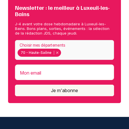
Newsletter : le meilleur à Luxeuil-les-
Bains
J-4 avant votre dose hebdomadaire à Luxeuil-les-
Bains. Bons plans, sorties, événements : la sélection
de la rédaction JDS, chaque jeudi.
Choisir mes départements
70 - Haute-Saône
Mon email
Je m'abonne