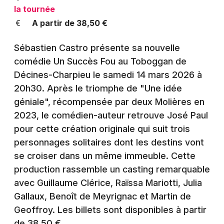
Montpellier
la tournée
Spectacles
A partir de 38,50 €
Nantes
Concerts
Nice
Sébastien Castro présente sa nouvelle
comédie Un Succès Fou au Toboggan de
Paris
Sports
Décines-Charpieu le samedi 14 mars 2026 à
Strasbourg
20h30. Après le triomphe de "Une idée
Soirées
géniale", récompensée par deux Molières en
Toulouse
2023, le comédien-auteur retrouve José Paul
Sorties famille
Toutes les villes
pour cette création originale qui suit trois
Expos
personnages solitaires dont les destins vont
se croiser dans un même immeuble. Cette
Sorties & loisirs
production rassemble un casting remarquable
avec Guillaume Clérice, Raïssa Mariotti, Julia
Théâtre dans le Rhône
Gallaux, Benoît de Meyrignac et Martin de
Geoffroy. Les billets sont disponibles à partir
Théâtre en Rhône-Alpes
de 38,50 €.