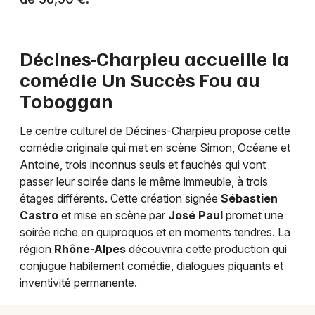
Théâtre en Auvergne-Rhône-Alpes
Décines-Charpieu accueille la
comédie Un Succès Fou au
Toboggan
Newsletter des sorties
Le centre culturel de Décines-Charpieu propose cette
Artistes en tournée
comédie originale qui met en scène Simon, Océane et
Antoine, trois inconnus seuls et fauchés qui vont
Actus à Lyon
passer leur soirée dans le même immeuble, à trois
étages différents. Cette création signée
Sébastien
Magazine à Lyon
Castro
et mise en scène par
José Paul
promet une
soirée riche en quiproquos et en moments tendres. La
région
Rhône-Alpes
découvrira cette production qui
conjugue habilement comédie, dialogues piquants et
inventivité permanente.