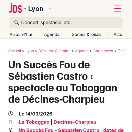
Lyon
Concert, spectacle, etc.
Quoi ?
Fermer
Aujourd'hui
Agenda
Sorties & loisirs
Actu
Où ?
Retour
Publier un événement
Accueil
Lyon
Décines-Charpieu
Agenda
Spectacles
Théâtre
Lyon et alentours
Rhône (69)
Rhône-Alpes
Partout
Un Succès Fou de
Bordeaux
Près de moi
Changer de lieu
Sébastien Castro :
Colmar
Quand ?
Effacer les dates
spectacle au Toboggan
Lille
Grands événements
Aujourd'hui
Demain
Ce week-end
Autre
de Décines-Charpieu
Lyon
Activité & Expérience
Marseille
Le 14/03/2026
Manifestations
Le Toboggan
|
Décines-Charpieu
Mulhouse
Foires & salons
Un Succès Fou - Sébastien Castro : dates de