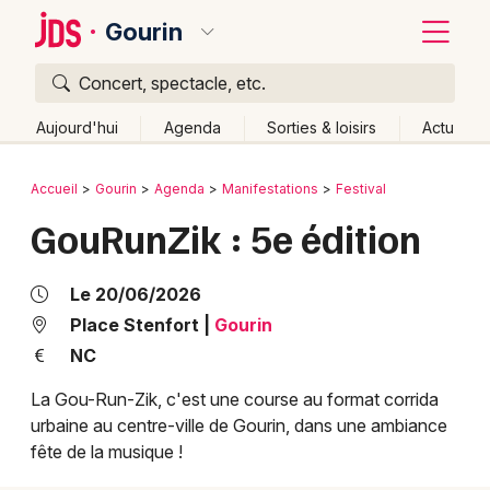
Gourin
Concert, spectacle, etc.
Quoi ?
Fermer
Aujourd'hui
Agenda
Sorties & loisirs
Actu
Où ?
Retour
Publier un événement
Accueil
Gourin
Agenda
Manifestations
Festival
Gourin et alentours
Morbihan (56)
Bretagne
Partout
GouRunZik : 5e édition
Bordeaux
Près de moi
Changer de lieu
Colmar
Quand ?
Le 20/06/2026
Effacer les dates
Lille
Grands événements
Place Stenfort
|
Gourin
Aujourd'hui
Demain
Ce week-end
Autre
NC
Lyon
Activité & Expérience
La Gou-Run-Zik, c'est une course au format corrida
Marseille
urbaine au centre-ville de Gourin, dans une ambiance
Manifestations
fête de la musique !
Mulhouse
Foires & salons