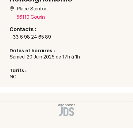
Place Stenfort
Newsletter des sorties
56110 Gourin
Contacts :
Artistes en tournée
+33 6 98 24 65 89
Actus dans le Morbihan
Dates et horaires :
Samedi 20 Juin 2026 de 17h à 1h
Magazine dans le Morbihan
Tarifs :
NC
Choisir mes départements
56 - Morbihan