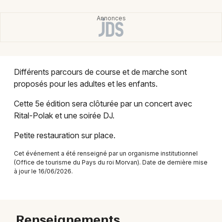
Montpellier
Spectacles
Nantes
Concerts
Nice
Paris
Sports
Différents parcours de course et de marche sont
proposés pour les adultes et les enfants.
Strasbourg
Soirées
Cette 5e édition sera clôturée par un concert avec
Toulouse
Sorties famille
Rital-Polak et une soirée DJ.
Toutes les villes
Petite restauration sur place.
Expos
Cet événement a été renseigné par un organisme institutionnel
Sorties & loisirs
(Office de tourisme du Pays du roi Morvan). Date de dernière mise
à jour le 16/06/2026.
Festival en Bretagne
Renseignements