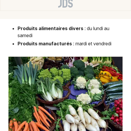
Montpellier
Spectacles
Nantes
Concerts
Nice
Produits alimentaires divers
: du lundi au
samedi
Paris
Sports
Produits manufacturés
: mardi et vendredi
Strasbourg
Soirées
Toulouse
Sorties famille
Toutes les villes
Expos
Sorties & loisirs
Marchés dans les Bouches du Rhône
Marchés en Provence-Alpes-Côte-d'Azur