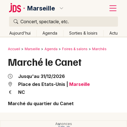
Marseille
Concert, spectacle, etc.
Quoi ?
Fermer
Aujourd'hui
Agenda
Sorties & loisirs
Actu
Où ?
Retour
Publier un événement
Accueil
Marseille
Agenda
Foires & salons
Marchés
Marseille et alentours
Bouches du Rhône (13)
Marché le Canet
Bordeaux
Provence-Alpes-Côte-d'Azur
Partout
Près de moi
Changer de lieu
Colmar
Jusqu'au 31/12/2026
Quand ?
Effacer les dates
Lille
Grands événements
Place des Etats-Unis
|
Marseille
Aujourd'hui
Demain
Ce week-end
Autre
NC
Lyon
Activité & Expérience
Marché du quartier du Canet
Marseille
Manifestations
Mulhouse
Foires & salons