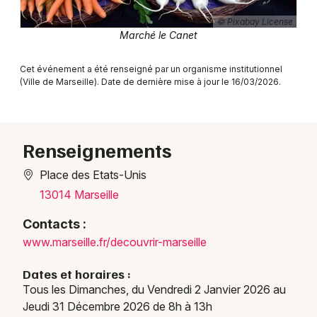
© Pixabay License
Marché le Canet
Newsletter des sorties
Cet événement a été renseigné par un organisme institutionnel
(Ville de Marseille). Date de dernière mise à jour le 16/03/2026.
Artistes en tournée
Actus à Marseille
Renseignements
Magazine à Marseille
Place des Etats-Unis
13014 Marseille
Contacts :
www.m
arsei
lle.f
r/dec
ouvri
r-mar
seill
e
Dates et horaires :
Tous les Dimanches, du Vendredi 2 Janvier 2026 au
Jeudi 31 Décembre 2026 de 8h à 13h