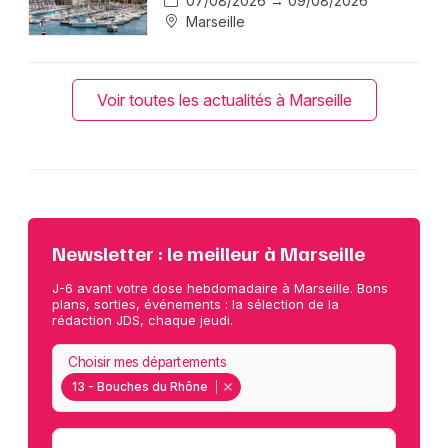
07/08/2026 → 09/08/2026
Marseille
Voir toutes les actualités à Marseille
Newsletter : le meilleur à Marseille
J-6 avant votre dose hebdomadaire à Marseille. Bons
plans, sorties, événements : la sélection de la
rédaction JDS, chaque jeudi.
Choisir mes départements
13 - Bouches du Rhône